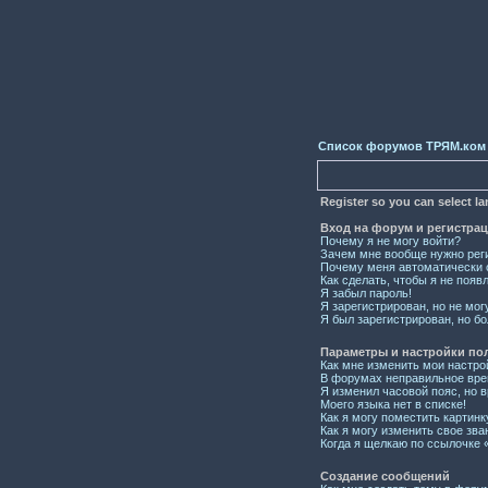
Список форумов ТРЯМ.ком
Register so you can select l
Вход на форум и регистра
Почему я не могу войти?
Зачем мне вообще нужно рег
Почему меня автоматически 
Как сделать, чтобы я не появ
Я забыл пароль!
Я зарегистрирован, но не мог
Я был зарегистрирован, но бо
Параметры и настройки по
Как мне изменить мои настро
В форумах неправильное вре
Я изменил часовой пояс, но 
Моего языка нет в списке!
Как я могу поместить картин
Как я могу изменить свое зва
Когда я щелкаю по ссылочке «
Создание сообщений