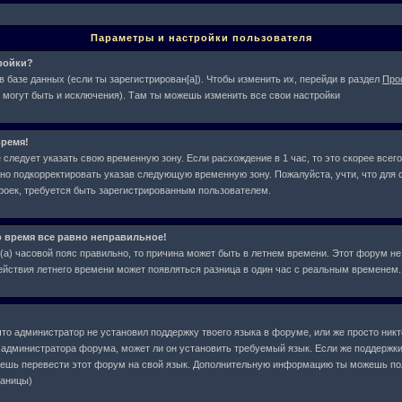
Параметры и настройки пользователя
тройки?
в базе данных (если ты зарегистрирован[а]). Чтобы изменить их, перейди в раздел
Про
 могут быть и исключения). Там ты можешь изменить все свои настройки
ремя!
следует указать свою временную зону. Если расхождение в 1 час, то это скорее всего
жно подкорректировать указав следующую временную зону. Пожалуйста, учти, что для с
оек, требуется быть зарегистрированным пользователем.
о время все равно неправильное!
л(а) часовой пояс правильно, то причина может быть в летнем времени. Этот форум не
действия летнего времени может появляться разница в один час с реальным временем.
что администратор не установил поддержку твоего языка в форуме, или же просто ник
у администратора форума, может ли он установить требуемый язык. Если же поддержки
жешь перевести этот форум на свой язык. Дополнительную информацию ты можешь по
раницы)