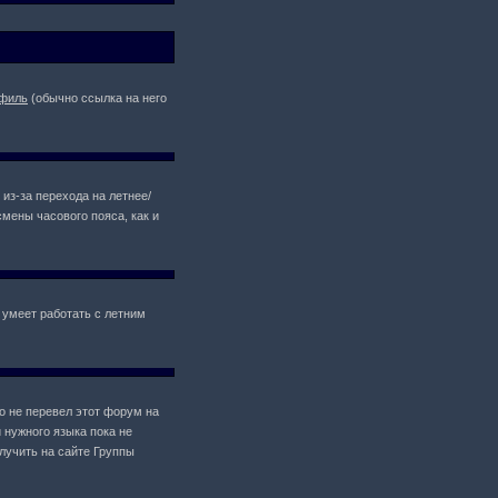
филь
(обычно ссылка на него
 из-за перехода на летнее/
мены часового пояса, как и
 умеет работать с летним
то не перевел этот форум на
 нужного языка пока не
лучить на сайте Группы