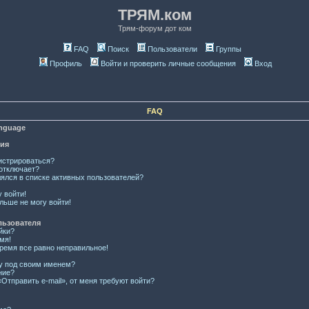
ТРЯМ.ком
Трям-форум дот ком
FAQ
Поиск
Пользователи
Группы
Профиль
Войти и проверить личные сообщения
Вход
FAQ
anguage
ция
истрироваться?
отключает?
лялся в списке активных пользователей?
у войти!
льше не могу войти!
льзователя
йки?
мя!
время все равно неправильное!
ку под своим именем?
ние?
Отправить e-mail», от меня требуют войти?