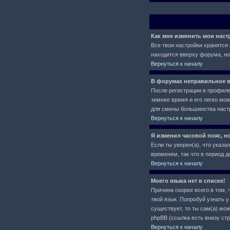
Как мне изменить мои нас
Все твои настройки хранятся 
находится вверху форума, но
Вернуться к началу
В форумах неправильное в
После регистрации в профиле 
зимнее время и его легко мо
для смены большинства настр
Вернуться к началу
Я изменил часовой пояс, н
Если ты уверен(а), что указа
временем, так что в период 
Вернуться к началу
Моего языка нет в списке!
Причина скорее всего в том, 
твой язык. Попробуй узнать 
существует, то ты сам(а) мо
phpBB (ссылка есть внизу ст
Вернуться к началу