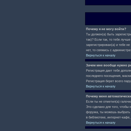
Почему я не могу войти?
Ты должен(а) быть зарегистри
так)? Если так, то тебе луч
зарегистрирован(а) и тебе не
нет, то свяжись с администр
Вернуться к началу
Зачем мне вообще нужно р
Регистрация дает тебе допол
последнего посещения, маски 
Регистрация берет всего пар
Вернуться к началу
Почему меня автоматическ
Если ты не отметил(а) галочк
Это сделано для того, чтобы 
форума, ты можешь выбрать
в библиотеке, интернет-кафе, 
Вернуться к началу