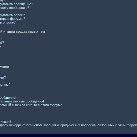
ме?
и удалить сообщение?
 моему сообщению?
 удалить опрос?
оторые форумы?
 в опросе?
 и типы создаваемых тем
L?
и)?
?
руппы
лей?
руппы?
сообщение!
тельные личные сообщения!
льный e-mail от кого-то с этого форума!
ункции?
просу некорректного использования и юридических вопросов, связанных с этим фору