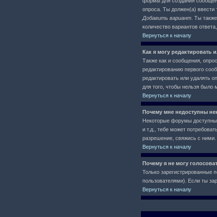
формы для создания сообще
опроса. Ты должен(а) ввести 
Добавить вариант
. Ты такж
количество вариантов ответа
Вернуться к началу
Как я могу редактировать 
Также как и сообщения, опро
редактированию первого сообщ
редактировать или удалять оп
для того, чтобы нельзя было 
Вернуться к началу
Почему мне недоступны н
Некоторые форумы доступны 
и т.д., тебе может потребов
разрешение, свяжись с ними.
Вернуться к началу
Почему я не могу голосова
Только зарегистрированные п
пользователями). Если ты зар
Вернуться к началу