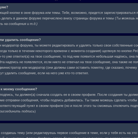
руме?
ующей кнопке в окне форума или темы. Тебе, возможно, придется зарегистрироваться 
ь делать в данном форуме перечислено внизу страницы форума и темы (
Ты можешь н
 на сообщения и т.д.
)
или удалить сообщение?
и модератор форума, ты можете редактировать и удалять только свои собственные с
огда только в течении некоторого времени с момента создания) щелкнув по кнопке
Ре
-то уже ответил(а) на твое сообщение, то под ним появится небольшая надпись, она п
та надпись не появляется, если никто не отвечал на твое сообщение, она также не по
инистратор или модератор (они должны сами оставить пометку, где сказано, почему о
т удалить сообщение, если на него уже кто-то ответил.
 к моему сообщению?
подпись, ты должен(а) сначала создать ее в своем профиле. После создания ты долже
ме отправки сообщения, чтобы подпись добавилась. Ты также можешь сделать чтобы
ответствующий пункт в своем профиле (но и после этого ты сможешь отключить под
рисоединить подпись
)
ы создаешь тему (или редактируешь первое сообщение в теме, если у тебя есть на это