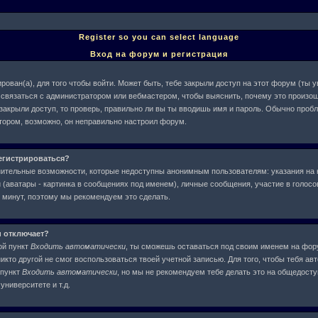
Register so you can select language
Вход на форум и регистрация
рован(а), для того чтобы войти. Может быть, тебе закрыли доступ на этот форум (ты
ше связаться с администратором или вебмастером, чтобы выяснить, почему это произош
 закрыли доступ, то проверь, правильно ли вы ты вводишь имя и пароль. Обычно проб
атором, возможно, он неправильно настроил форум.
егистрироваться?
нительные возможности, которые недоступны анонимным пользователям: указания на 
(аватары - картинка в сообщениях под именем), личные сообщения, участие в голосова
у минут, поэтому мы рекомендуем это сделать.
и отключает?
ой пункт
Входить автоматически
, ты сможешь оставаться под своим именем на фор
никто другой не смог воспользоваться твоей учетной записью. Для того, чтобы тебя ав
 пункт
Входить автоматически
, но мы не рекомендуем тебе делать это на общедост
университете и т.д.