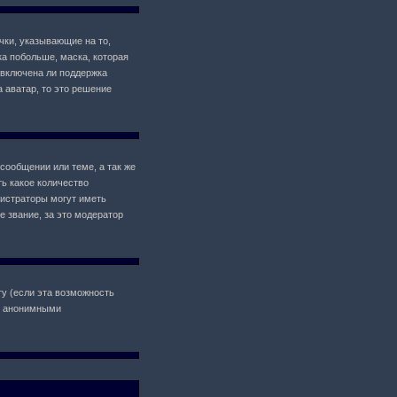
чки, указывающие на то,
ка побольше, маска, которая
 включена ли поддержка
а аватар, то это решение
сообщении или теме, а так же
ь какое количество
истраторы могут иметь
 звание, за это модератор
у (если эта возможность
il анонимными