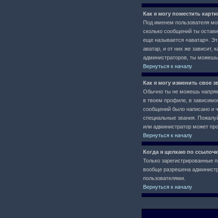
Как я могу поместить карт
Под именем пользователя мог
сколько сообщений ты остави
еще называется «аватар». Эт
аватар, и от них же зависит,
администраторов, ты можешь
Вернуться к началу
Как я могу изменить свое з
Обычно ты не можешь напряму
в твоем профиле, в зависимо
сообщений было написано и 
специальные звания. Пожалуй
или администратор может про
Вернуться к началу
Когда я щелкаю по ссылочк
Только зарегистрированные п
вообще разрешена администра
пользователями.
Вернуться к началу