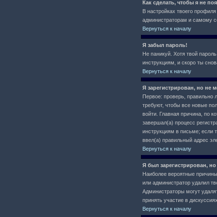
Как сделать, чтобы я не п
В настройках твоего профил
администраторам и самому се
Вернуться к началу
Я забыл пароль!
Не паникуй. Хотя твой пароль
инструкциям, и скоро ты сно
Вернуться к началу
Я зарегистрирован, но не м
Первое: проверь, правильно л
требуют, чтобы все новые по
войти. Главная причина, по 
завершал(а) процесс регистра
инструкциям в письме; если т
ввел(а) правильный адрес эл
Вернуться к началу
Я был зарегистрирован, но
Наиболее вероятные причины: 
или администратор удалил тв
Администраторы могут удалят
принять участие в дискуссиях
Вернуться к началу