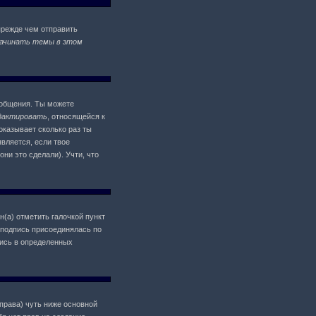
прежде чем отправить
ачинать темы в этом
ообщения. Ты можете
дактировать
, относящейся к
оказывает сколько раз ты
является, если твое
ни это сделали). Учти, что
н(а) отметить галочкой пункт
 подпись присоединялась по
пись в определенных
 права) чуть ниже основной