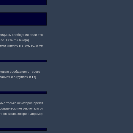
 увидишь сообщение если это
ло. Если ты был(а)
лема именно в этом, если же
новые сообщения с твоего
ниях и в группах и т.д.
уме только некоторое время.
томатически не отключало от
упном компьютере, например