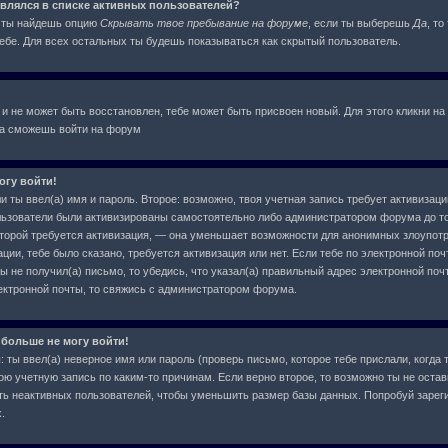
оявлялся в списке активных пользователей?
я ты найдешь опцию
Скрывать твое пребывание на форуме
, если ты выберешь
Да
, т
бе. Для всех остальных ты будешь показываться как скрытый пользователь.
 и не может быть восстановлен, тебе может быть присвоен новый. Для этого кликни на
ва сможешь войти на форум
огу войти!
и ты ввел(а) имя и пароль. Второе: возможно, твоя учетная запись требует активиза
льзователи были активизированы самостоятельно либо администратором форума до тог
которой требуется активизация, — она уменьшает возможности для анонимных злоупот
ции, тебе было сказано, требуется активизация или нет. Если тебе по электронной поч
ы не получил(а) письмо, то убедись, что указал(а) правильный адрес электронной почт
ектронной почты, то свяжись с администратором форума.
 больше не могу войти!
ты ввел(а) неверное имя или пароль (проверь письмо, которое тебе прислали, когда 
ою учетную запись по каким-то причинам. Если верно второе, то возможно ты не остав
ь неактивных пользователей, чтобы уменьшить размер базы данных. Попробуй зарег
.