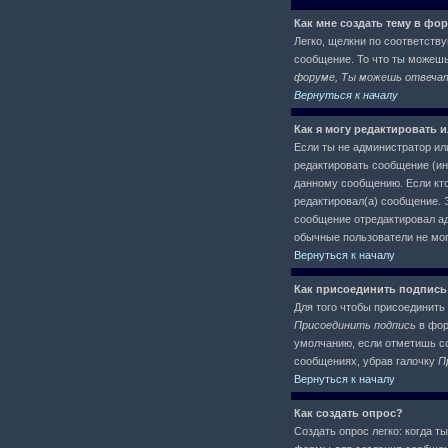
Как мне создать тему в фо
Легко, щелкни по соответств
сообщение. То что ты можеш
форуме, Ты можешь отвечать
Вернуться к началу
Как я могу редактировать 
Если ты не администратор ил
редактировать сообщение (ин
данному сообщению. Если кто
редактировал(а) сообщение. Э
сообщение отредактировал адм
обычные пользователи не могу
Вернуться к началу
Как присоединить подпись
Для того чтобы присоединить 
Присоединить подпись
в фор
умолчанию, если отметишь со
сообщениях, убрав галочку
П
Вернуться к началу
Как создать опрос?
Создать опрос легко: когда т