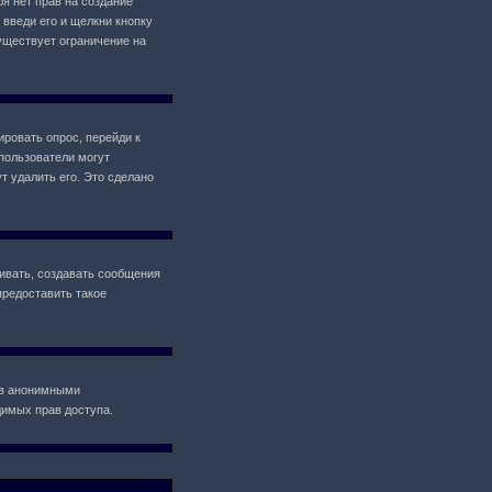
ебя нет прав на создание
 введи его и щелкни кнопку
уществует ограничение на
ировать опрос, перейди к
 пользователи могут
т удалить его. Это сделано
ивать, создавать сообщения
предоставить такое
ов анонимными
одимых прав доступа.