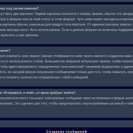
инку под своим именем?
ут быть две картинки. Первая картинка относится к твоему званию, обычно это звездо
л(а) в форуме или на твой статус в этом форуме. Чуть ниже может находиться картин
а картинка обычно уникальна для каждого пользователя. От администраторов зависит,
 какие аватары могут быть использованы. Если в данном форуме не включена поддержк
 выяснить у них причины.
вание?
ю изменить свое звание (звание отображается ниже твоего имени в созданном вами 
сти от используемого стиля). Большинство форумов используют звания, чтобы показат
чтобы идентифицировать определенных пользователей: например модераторы и админ
ста, не засоряй форум ненужными сообщениями только для того, чтобы повысить свое
сто понизить количество отправленных тобой сообщений.
е «Отправить e-mail», от меня требуют войти?
ользователи могут посылать электронные сообщения через встроенную в форум анкет
тором). Это сделано для того, чтобы предотвратить злоупотребления системой e-ma
Создание сообщений