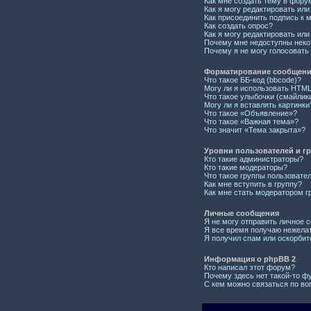
Как мне создать тему в фору
Как я могу редактировать ил
Как присоединить подпись к
Как создать опрос?
Как я могу редактировать или
Почему мне недоступны нек
Почему я не могу голосовать
Форматирование сообщений
Что такое ББ-код (bbcode)?
Могу ли я использовать HTM
Что такое улыбочки (смайлик
Могу ли я вставлять картинки
Что такое «Объявление»?
Что такое «Важная тема»?
Что значит «Тема закрыта»?
Уровни пользователей и г
Кто такие администраторы?
Кто такие модераторы?
Что такое группы пользовате
Как мне вступить в группу?
Как мне стать модератором г
Личные сообщения
Я не могу отправить личное 
Я все время получаю нежела
Я получил спам или оскорбите
Информация о phpBB 2
Кто написал этот форум?
Почему здесь нет такой-то ф
С кем можно связаться по во