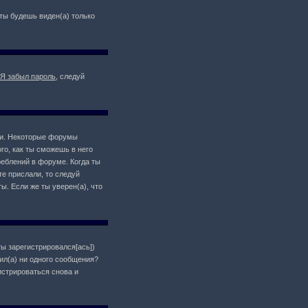
о ты будешь виден(а) только
Я забыл пароль
, следуй
ции. Некоторые форумы
о, как ты сможешь в него
реблений в форуме. Когда ты
те прислали, то следуй
ы. Если же ты уверен(а), что
ты зарегистрировался[ась])
ил(а) ни одного сообщения?
истрироваться снова и