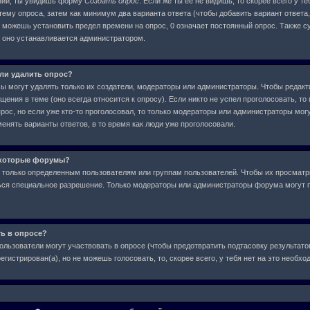
ний, ты увидишь форму
Создать опрос
. Если же ты ее не видишь, то скорее всего у т
тему опроса, затем как минимум два варианта ответа (чтобы добавить вариант ответа,
е можешь установить предел времени на опрос, 0 означает постоянный опрос. Также с
, оно устанавливается администратором.
или удалить опрос?
сы могут удалять только их создатели, модераторы или администраторы. Чтобы редакт
ения в теме (оно всегда относится к опросу). Если никто не успел проголосовать, то
рос, но если уже кто-то проголосовал, то только модераторы или администраторы могу
менять варианты ответов, в то время как люди уже проголосовали.
екоторые форумы?
только определенным пользователям или группам пользователей. Чтобы их просматр
аться специальное разрешение. Только модераторы или администраторы форума могут 
ть в опросе?
ользователи могут участвовать в опросе (чтобы предотвратить подтасовку результат
егистрирован(а), но не можешь голосовать, то, скорее всего, у тебя нет на это необх