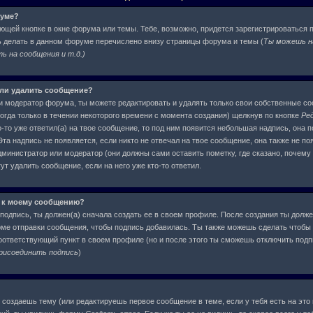
руме?
ующей кнопке в окне форума или темы. Тебе, возможно, придется зарегистрироваться 
ь делать в данном форуме перечислено внизу страницы форума и темы (
Ты можешь н
 на сообщения и т.д.
)
или удалить сообщение?
и модератор форума, ты можете редактировать и удалять только свои собственные с
огда только в течении некоторого времени с момента создания) щелкнув по кнопке
Ре
-то уже ответил(а) на твое сообщение, то под ним появится небольшая надпись, она п
та надпись не появляется, если никто не отвечал на твое сообщение, она также не по
инистратор или модератор (они должны сами оставить пометку, где сказано, почему о
т удалить сообщение, если на него уже кто-то ответил.
 к моему сообщению?
подпись, ты должен(а) сначала создать ее в своем профиле. После создания ты долже
ме отправки сообщения, чтобы подпись добавилась. Ты также можешь сделать чтобы
ответствующий пункт в своем профиле (но и после этого ты сможешь отключить под
рисоединить подпись
)
ы создаешь тему (или редактируешь первое сообщение в теме, если у тебя есть на это