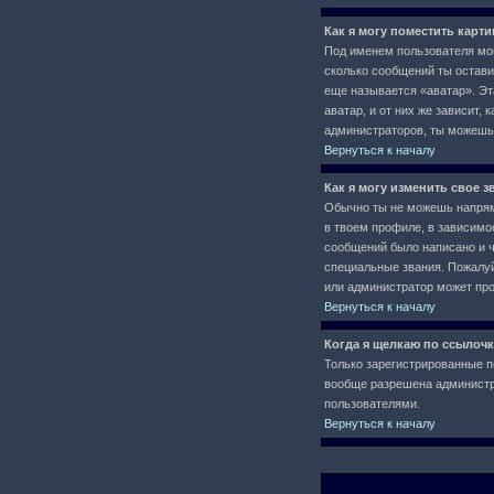
Как я могу поместить карт
Под именем пользователя мог
сколько сообщений ты остави
еще называется «аватар». Эт
аватар, и от них же зависит,
администраторов, ты можешь
Вернуться к началу
Как я могу изменить свое з
Обычно ты не можешь напряму
в твоем профиле, в зависимо
сообщений было написано и 
специальные звания. Пожалуй
или администратор может про
Вернуться к началу
Когда я щелкаю по ссылочк
Только зарегистрированные п
вообще разрешена администра
пользователями.
Вернуться к началу