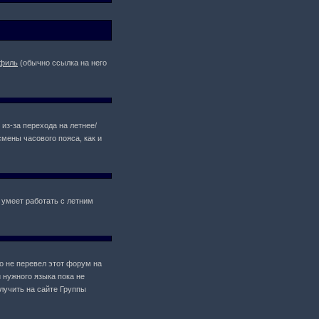
филь
(обычно ссылка на него
 из-за перехода на летнее/
мены часового пояса, как и
 умеет работать с летним
то не перевел этот форум на
 нужного языка пока не
лучить на сайте Группы