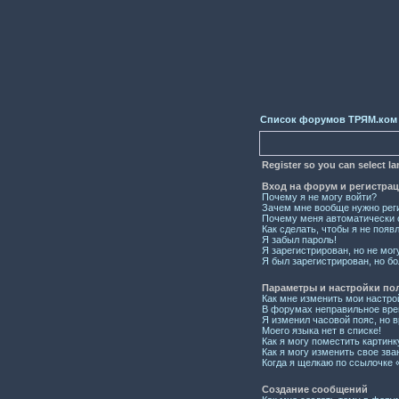
Список форумов ТРЯМ.ком
Register so you can select l
Вход на форум и регистра
Почему я не могу войти?
Зачем мне вообще нужно рег
Почему меня автоматически 
Как сделать, чтобы я не появ
Я забыл пароль!
Я зарегистрирован, но не мог
Я был зарегистрирован, но бо
Параметры и настройки по
Как мне изменить мои настро
В форумах неправильное вре
Я изменил часовой пояс, но 
Моего языка нет в списке!
Как я могу поместить картин
Как я могу изменить свое зва
Когда я щелкаю по ссылочке «
Создание сообщений