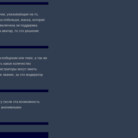
чки, указывающие на то,
ка побольше, маска, которая
 включена ли поддержка
а аватар, то это решение
сообщении или теме, а так же
ь какое количество
истраторы могут иметь
 звание, за это модератор
у (если эта возможность
il анонимными