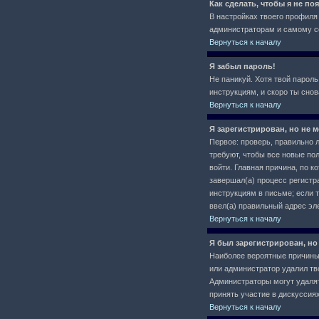
Как сделать, чтобы я не п
В настройках твоего профил
администраторам и самому се
Вернуться к началу
Я забыл пароль!
Не паникуй. Хотя твой пароль
инструкциям, и скоро ты сно
Вернуться к началу
Я зарегистрирован, но не м
Первое: проверь, правильно л
требуют, чтобы все новые по
войти. Главная причина, по 
завершал(а) процесс регистра
инструкциям в письме; если т
ввел(а) правильный адрес эл
Вернуться к началу
Я был зарегистрирован, но
Наиболее вероятные причины: 
или администратор удалил тв
Администраторы могут удалят
принять участие в дискуссиях
Вернуться к началу