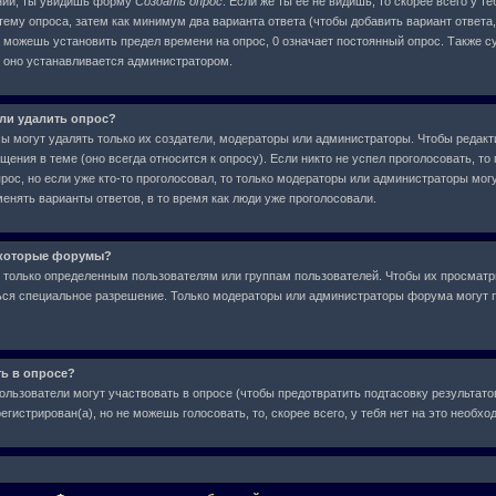
ний, ты увидишь форму
Создать опрос
. Если же ты ее не видишь, то скорее всего у т
тему опроса, затем как минимум два варианта ответа (чтобы добавить вариант ответа,
е можешь установить предел времени на опрос, 0 означает постоянный опрос. Также с
, оно устанавливается администратором.
или удалить опрос?
сы могут удалять только их создатели, модераторы или администраторы. Чтобы редакт
ения в теме (оно всегда относится к опросу). Если никто не успел проголосовать, то
рос, но если уже кто-то проголосовал, то только модераторы или администраторы могу
менять варианты ответов, в то время как люди уже проголосовали.
екоторые форумы?
только определенным пользователям или группам пользователей. Чтобы их просматр
аться специальное разрешение. Только модераторы или администраторы форума могут 
ть в опросе?
ользователи могут участвовать в опросе (чтобы предотвратить подтасовку результат
егистрирован(а), но не можешь голосовать, то, скорее всего, у тебя нет на это необх