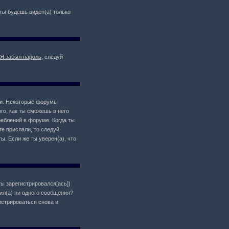
о ты будешь виден(а) только
Я забыл пароль
, следуй
ции. Некоторые форумы
о, как ты сможешь в него
реблений в форуме. Когда ты
те прислали, то следуй
ы. Если же ты уверен(а), что
ты зарегистрировался[ась])
ил(а) ни одного сообщения?
истрироваться снова и