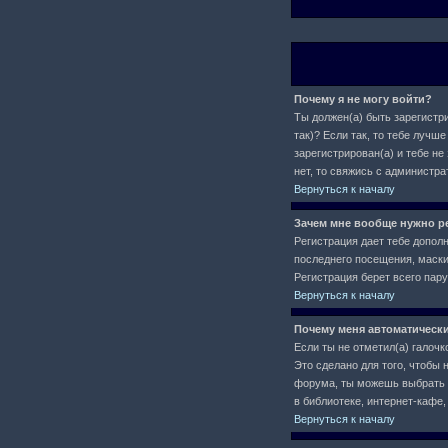
Почему я не могу войти?
Ты должен(а) быть зарегистри
так)? Если так, то тебе луч
зарегистрирован(а) и тебе не
нет, то свяжись с администр
Вернуться к началу
Зачем мне вообще нужно р
Регистрация дает тебе допол
последнего посещения, маски 
Регистрация берет всего пар
Вернуться к началу
Почему меня автоматическ
Если ты не отметил(а) галочк
Это сделано для того, чтобы 
форума, ты можешь выбрать
в библиотеке, интернет-кафе, 
Вернуться к началу