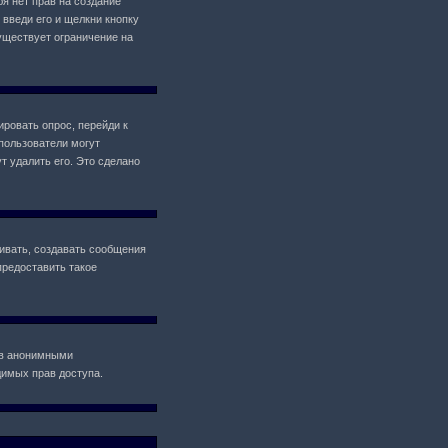
ебя нет прав на создание
 введи его и щелкни кнопку
уществует ограничение на
ировать опрос, перейди к
 пользователи могут
т удалить его. Это сделано
ивать, создавать сообщения
предоставить такое
ов анонимными
одимых прав доступа.