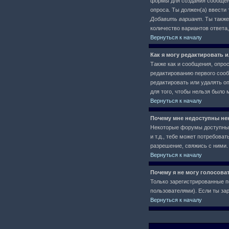
формы для создания сообще
опроса. Ты должен(а) ввести 
Добавить вариант
. Ты такж
количество вариантов ответа
Вернуться к началу
Как я могу редактировать 
Также как и сообщения, опро
редактированию первого сообщ
редактировать или удалять оп
для того, чтобы нельзя было 
Вернуться к началу
Почему мне недоступны н
Некоторые форумы доступны 
и т.д., тебе может потребов
разрешение, свяжись с ними.
Вернуться к началу
Почему я не могу голосова
Только зарегистрированные п
пользователями). Если ты зар
Вернуться к началу