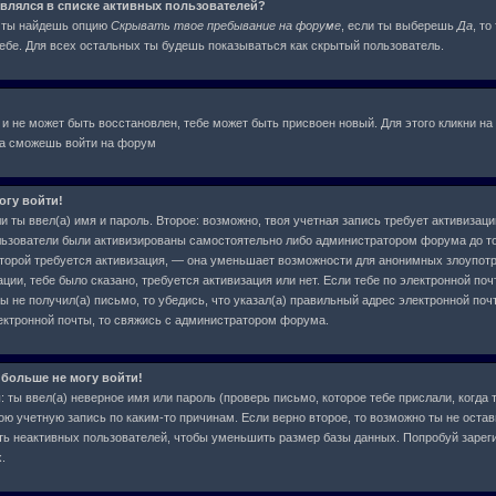
оявлялся в списке активных пользователей?
я ты найдешь опцию
Скрывать твое пребывание на форуме
, если ты выберешь
Да
, т
бе. Для всех остальных ты будешь показываться как скрытый пользователь.
 и не может быть восстановлен, тебе может быть присвоен новый. Для этого кликни на
ва сможешь войти на форум
огу войти!
и ты ввел(а) имя и пароль. Второе: возможно, твоя учетная запись требует активиза
льзователи были активизированы самостоятельно либо администратором форума до тог
которой требуется активизация, — она уменьшает возможности для анонимных злоупот
ции, тебе было сказано, требуется активизация или нет. Если тебе по электронной поч
ы не получил(а) письмо, то убедись, что указал(а) правильный адрес электронной почт
ектронной почты, то свяжись с администратором форума.
 больше не могу войти!
ты ввел(а) неверное имя или пароль (проверь письмо, которое тебе прислали, когда 
ою учетную запись по каким-то причинам. Если верно второе, то возможно ты не остав
ь неактивных пользователей, чтобы уменьшить размер базы данных. Попробуй зарег
.