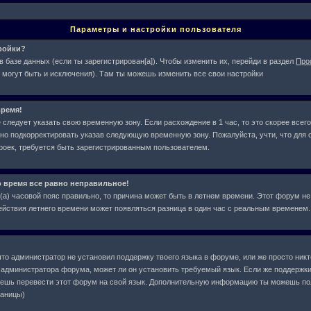
Параметры и настройки пользователя
тройки?
в базе данных (если ты зарегистрирован[а]). Чтобы изменить их, перейди в раздел
Про
 могут быть и исключения). Там ты можешь изменить все свои настройки
ремя!
следует указать свою временную зону. Если расхождение в 1 час, то это скорее всего
жно подкорректировать указав следующую временную зону. Пожалуйста, учти, что для с
оек, требуется быть зарегистрированным пользователем.
о время все равно неправильное!
л(а) часовой пояс правильно, то причина может быть в летнем времени. Этот форум не
действия летнего времени может появляться разница в один час с реальным временем.
что администратор не установил поддержку твоего языка в форуме, или же просто ник
у администратора форума, может ли он установить требуемый язык. Если же поддержки
жешь перевести этот форум на свой язык. Дополнительную информацию ты можешь по
раницы)