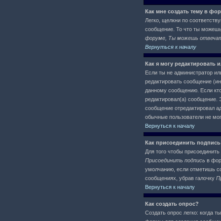
Как мне создать тему в фо
Легко, щелкни по соответств
сообщение. То что ты можеш
форуме, Ты можешь отвечать
Вернуться к началу
Как я могу редактировать 
Если ты не администратор ил
редактировать сообщение (ин
данному сообщению. Если кто
редактировал(а) сообщение. Э
сообщение отредактировал адм
обычные пользователи не могу
Вернуться к началу
Как присоединить подпись
Для того чтобы присоединить 
Присоединить подпись
в фор
умолчанию, если отметишь со
сообщениях, убрав галочку
П
Вернуться к началу
Как создать опрос?
Создать опрос легко: когда т