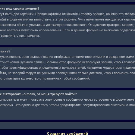
инку под своим именем?
ут быть две картинки. Первая картинка относится к твоему званию, обычно это звездо
л(а) в форуме или на твой статус в этом форуме. Чуть ниже может находиться картин
а картинка обычно уникальна для каждого пользователя. От администраторов зависит,
 какие аватары могут быть использованы. Если в данном форуме не включена поддержк
 выяснить у них причины.
вание?
ю изменить свое звание (звание отображается ниже твоего имени в созданном вами 
сти от используемого стиля). Большинство форумов используют звания, чтобы показат
чтобы идентифицировать определенных пользователей: например модераторы и админ
ста, не засоряй форум ненужными сообщениями только для того, чтобы повысить свое
сто понизить количество отправленных тобой сообщений.
е «Отправить e-mail», от меня требуют войти?
ользователи могут посылать электронные сообщения через встроенную в форум анкет
тором). Это сделано для того, чтобы предотвратить злоупотребления системой e-ma
Создание сообщений