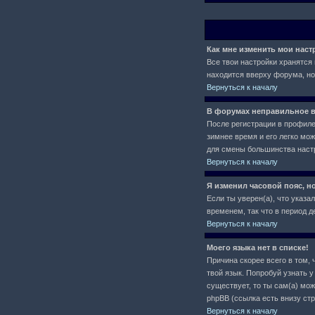
Как мне изменить мои нас
Все твои настройки хранятся 
находится вверху форума, но
Вернуться к началу
В форумах неправильное в
После регистрации в профиле 
зимнее время и его легко мо
для смены большинства настр
Вернуться к началу
Я изменил часовой пояс, н
Если ты уверен(а), что указа
временем, так что в период 
Вернуться к началу
Моего языка нет в списке!
Причина скорее всего в том, 
твой язык. Попробуй узнать 
существует, то ты сам(а) мо
phpBB (ссылка есть внизу ст
Вернуться к началу