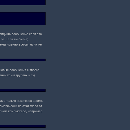
 увидишь сообщение если это
ло. Если ты был(а)
лема именно в этом, если же
новые сообщения с твоего
ниях и в группах и т.д.
уме только некоторое время.
томатически не отключало от
упном компьютере, например