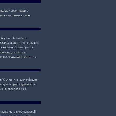
прежде чем отправить
ачинать темы в этом
ообщения. Ты можете
дактировать
, относящейся к
оказывает сколько раз ты
является, если твое
ни это сделали). Учти, что
н(а) отметить галочкой пункт
 подпись присоединялась по
пись в определенных
 права) чуть ниже основной