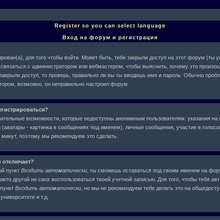
Register so you can select language
Вход на форум и регистрация
рован(а), для того чтобы войти. Может быть, тебе закрыли доступ на этот форум (ты
ше связаться с администратором или вебмастером, чтобы выяснить, почему это произош
 закрыли доступ, то проверь, правильно ли вы ты вводишь имя и пароль. Обычно проб
атором, возможно, он неправильно настроил форум.
егистрироваться?
нительные возможности, которые недоступны анонимным пользователям: указания на 
(аватары - картинка в сообщениях под именем), личные сообщения, участие в голосова
у минут, поэтому мы рекомендуем это сделать.
и отключает?
ой пункт
Входить автоматически
, ты сможешь оставаться под своим именем на фор
никто другой не смог воспользоваться твоей учетной записью. Для того, чтобы тебя ав
 пункт
Входить автоматически
, но мы не рекомендуем тебе делать это на общедост
университете и т.д.