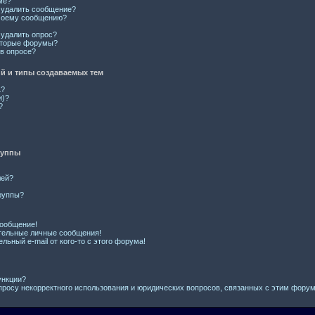
ме?
и удалить сообщение?
 моему сообщению?
 удалить опрос?
оторые форумы?
 в опросе?
 и типы создаваемых тем
L?
и)?
?
руппы
лей?
руппы?
сообщение!
тельные личные сообщения!
льный e-mail от кого-то с этого форума!
ункции?
просу некорректного использования и юридических вопросов, связанных с этим фору