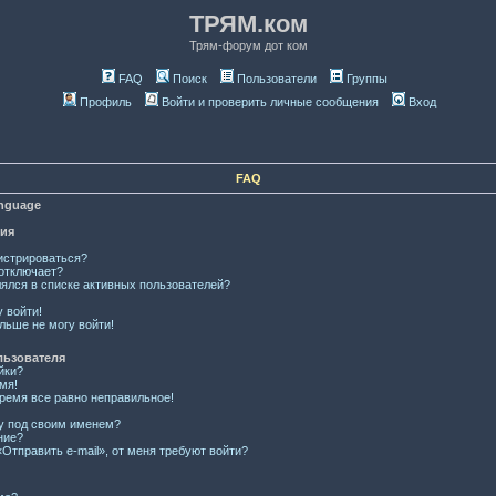
ТРЯМ.ком
Трям-форум дот ком
FAQ
Поиск
Пользователи
Группы
Профиль
Войти и проверить личные сообщения
Вход
FAQ
anguage
ция
истрироваться?
отключает?
лялся в списке активных пользователей?
у войти!
льше не могу войти!
льзователя
йки?
мя!
время все равно неправильное!
ку под своим именем?
ние?
Отправить e-mail», от меня требуют войти?