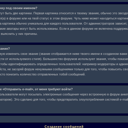
инку под своим именем?
ут быть две картинки. Первая картинка относится к твоему званию, обычно это звездо
л(а) в форуме или на твой статус в этом форуме. Чуть ниже может находиться картин
а картинка обычно уникальна для каждого пользователя. От администраторов зависит,
 какие аватары могут быть использованы. Если в данном форуме не включена поддержк
 выяснить у них причины.
вание?
ю изменить свое звание (звание отображается ниже твоего имени в созданном вами 
сти от используемого стиля). Большинство форумов используют звания, чтобы показат
чтобы идентифицировать определенных пользователей: например модераторы и админ
ста, не засоряй форум ненужными сообщениями только для того, чтобы повысить свое
сто понизить количество отправленных тобой сообщений.
е «Отправить e-mail», от меня требуют войти?
ользователи могут посылать электронные сообщения через встроенную в форум анкет
тором). Это сделано для того, чтобы предотвратить злоупотребления системой e-ma
Создание сообщений