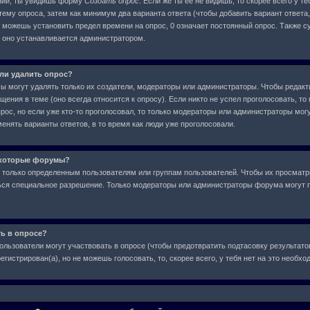
ний, ты увидишь форму
Создать опрос
. Если же ты ее не видишь, то скорее всего у т
тему опроса, затем как минимум два варианта ответа (чтобы добавить вариант ответа,
е можешь установить предел времени на опрос, 0 означает постоянный опрос. Также с
, оно устанавливается администратором.
или удалить опрос?
сы могут удалять только их создатели, модераторы или администраторы. Чтобы редакт
ения в теме (оно всегда относится к опросу). Если никто не успел проголосовать, то
рос, но если уже кто-то проголосовал, то только модераторы или администраторы могу
менять варианты ответов, в то время как люди уже проголосовали.
екоторые форумы?
только определенным пользователям или группам пользователей. Чтобы их просматр
аться специальное разрешение. Только модераторы или администраторы форума могут 
ть в опросе?
ользователи могут участвовать в опросе (чтобы предотвратить подтасовку результат
егистрирован(а), но не можешь голосовать, то, скорее всего, у тебя нет на это необх