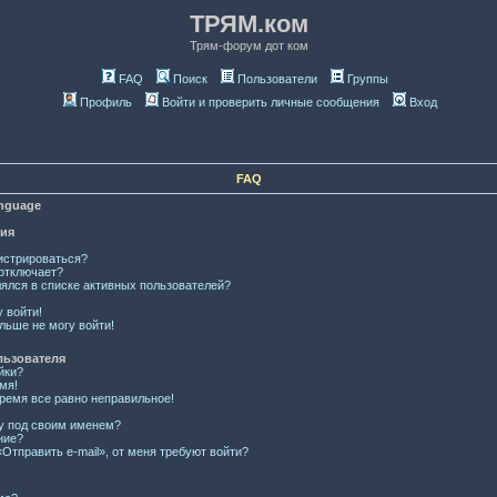
ТРЯМ.ком
Трям-форум дот ком
FAQ
Поиск
Пользователи
Группы
Профиль
Войти и проверить личные сообщения
Вход
FAQ
anguage
ция
истрироваться?
отключает?
лялся в списке активных пользователей?
у войти!
льше не могу войти!
льзователя
йки?
мя!
время все равно неправильное!
ку под своим именем?
ние?
Отправить e-mail», от меня требуют войти?