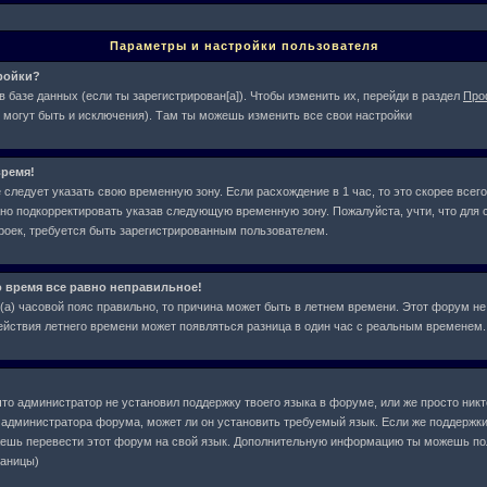
Параметры и настройки пользователя
тройки?
в базе данных (если ты зарегистрирован[а]). Чтобы изменить их, перейди в раздел
Про
 могут быть и исключения). Там ты можешь изменить все свои настройки
ремя!
следует указать свою временную зону. Если расхождение в 1 час, то это скорее всего
жно подкорректировать указав следующую временную зону. Пожалуйста, учти, что для с
оек, требуется быть зарегистрированным пользователем.
о время все равно неправильное!
л(а) часовой пояс правильно, то причина может быть в летнем времени. Этот форум не
действия летнего времени может появляться разница в один час с реальным временем.
что администратор не установил поддержку твоего языка в форуме, или же просто ник
у администратора форума, может ли он установить требуемый язык. Если же поддержки
жешь перевести этот форум на свой язык. Дополнительную информацию ты можешь по
раницы)