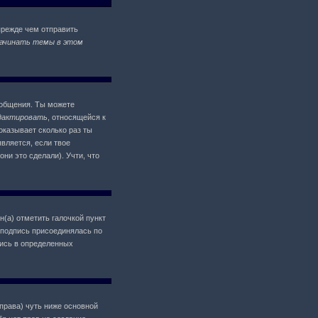
прежде чем отправить
ачинать темы в этом
ообщения. Ты можете
дактировать
, относящейся к
оказывает сколько раз ты
является, если твое
ни это сделали). Учти, что
н(а) отметить галочкой пункт
 подпись присоединялась по
пись в определенных
 права) чуть ниже основной