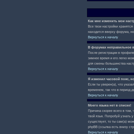
Как мне изменить мои нас
Все твои настройки хранятся 
находится вверху форума, но
Вернуться к началу
В форумах неправильное в
После регистрации в профиле 
зимнее время и его легко мо
для смены большинства настр
Вернуться к началу
Я изменил часовой пояс, н
Если ты уверен(а), что указа
временем, так что в период 
Вернуться к началу
Моего языка нет в списке!
Причина скорее всего в том, 
твой язык. Попробуй узнать 
существует, то ты сам(а) мо
phpBB (ссылка есть внизу ст
Вернуться к началу