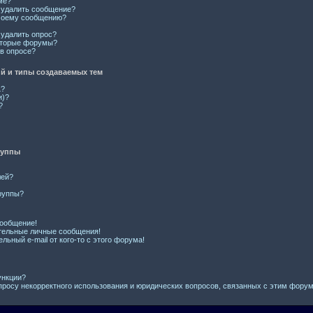
ме?
и удалить сообщение?
 моему сообщению?
 удалить опрос?
оторые форумы?
 в опросе?
 и типы создаваемых тем
L?
и)?
?
руппы
лей?
руппы?
сообщение!
тельные личные сообщения!
льный e-mail от кого-то с этого форума!
ункции?
просу некорректного использования и юридических вопросов, связанных с этим фору