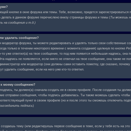
руме?
ующей кнопке в окне форума или темы. Тебе, возможно, придется зарегистрироваться 
ь делать в данном форуме перечислено внизу страницы форума и темы (
Ты можешь н
 на сообщения и т.д.
)
или удалить сообщение?
и модератор форума, ты можете редактировать и удалять только свои собственные с
огда только в течении некоторого времени с момента создания) щелкнув по кнопке
Ре
-то уже ответил(а) на твое сообщение, то под ним появится небольшая надпись, она п
та надпись не появляется, если никто не отвечал на твое сообщение, она также не по
инистратор или модератор (они должны сами оставить пометку, где сказано, почему о
т удалить сообщение, если на него уже кто-то ответил.
 к моему сообщению?
подпись, ты должен(а) сначала создать ее в своем профиле. После создания ты долже
ме отправки сообщения, чтобы подпись добавилась. Ты также можешь сделать чтобы
ответствующий пункт в своем профиле (но и после этого ты сможешь отключить под
рисоединить подпись
)
ы создаешь тему (или редактируешь первое сообщение в теме, если у тебя есть на это