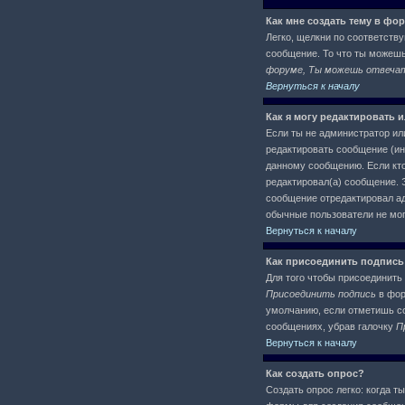
Как мне создать тему в фо
Легко, щелкни по соответств
сообщение. То что ты можеш
форуме, Ты можешь отвечать
Вернуться к началу
Как я могу редактировать 
Если ты не администратор ил
редактировать сообщение (ин
данному сообщению. Если кто
редактировал(а) сообщение. Э
сообщение отредактировал адм
обычные пользователи не могу
Вернуться к началу
Как присоединить подпись
Для того чтобы присоединить 
Присоединить подпись
в фор
умолчанию, если отметишь со
сообщениях, убрав галочку
П
Вернуться к началу
Как создать опрос?
Создать опрос легко: когда т