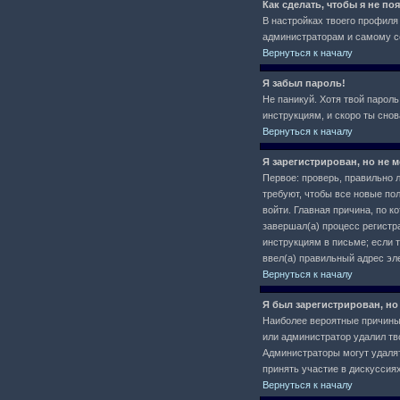
Как сделать, чтобы я не п
В настройках твоего профил
администраторам и самому се
Вернуться к началу
Я забыл пароль!
Не паникуй. Хотя твой пароль
инструкциям, и скоро ты сно
Вернуться к началу
Я зарегистрирован, но не м
Первое: проверь, правильно л
требуют, чтобы все новые по
войти. Главная причина, по 
завершал(а) процесс регистра
инструкциям в письме; если т
ввел(а) правильный адрес эл
Вернуться к началу
Я был зарегистрирован, но
Наиболее вероятные причины: 
или администратор удалил тв
Администраторы могут удалят
принять участие в дискуссиях
Вернуться к началу