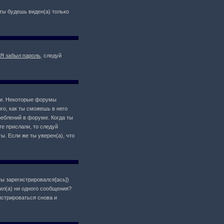
о ты будешь виден(а) только
Я забыл пароль
, следуй
ции. Некоторые форумы
о, как ты сможешь в него
реблений в форуме. Когда ты
те прислали, то следуй
ы. Если же ты уверен(а), что
ты зарегистрировался[ась])
ил(а) ни одного сообщения?
истрироваться снова и