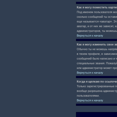
Как я могу поместить карт
Под именем пользователя мог
сколько сообщений ты остави
еще называется «аватар». Эт
аватар, и от них же зависит,
администраторов, ты можешь
Вернуться к началу
Как я могу изменить свое з
Обычно ты не можешь напряму
в твоем профиле, в зависимо
сообщений было написано и 
специальные звания. Пожалуй
или администратор может про
Вернуться к началу
Когда я щелкаю по ссылочк
Только зарегистрированные п
вообще разрешена администра
пользователями.
Вернуться к началу