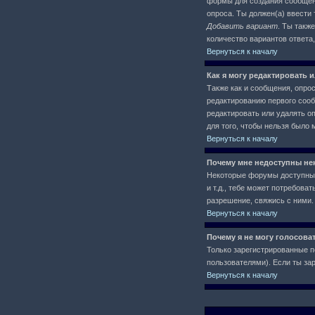
формы для создания сообще
опроса. Ты должен(а) ввести 
Добавить вариант
. Ты такж
количество вариантов ответа
Вернуться к началу
Как я могу редактировать 
Также как и сообщения, опро
редактированию первого сообщ
редактировать или удалять оп
для того, чтобы нельзя было 
Вернуться к началу
Почему мне недоступны н
Некоторые форумы доступны 
и т.д., тебе может потребов
разрешение, свяжись с ними.
Вернуться к началу
Почему я не могу голосова
Только зарегистрированные п
пользователями). Если ты зар
Вернуться к началу