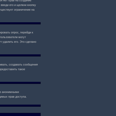
ебя нет прав на создание
 введи его и щелкни кнопку
уществует ограничение на
ировать опрос, перейди к
 пользователи могут
т удалить его. Это сделано
ивать, создавать сообщения
предоставить такое
ов анонимными
одимых прав доступа.