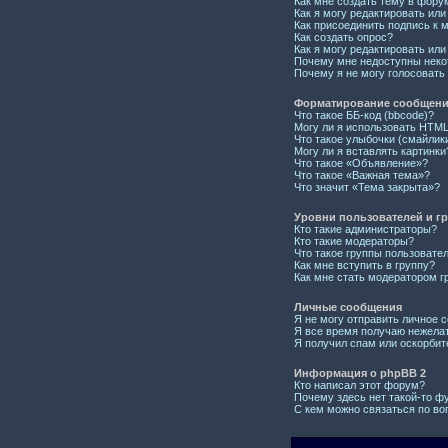
Как мне создать тему в фору
Как я могу редактировать ил
Как присоединить подпись к
Как создать опрос?
Как я могу редактировать или
Почему мне недоступны нек
Почему я не могу голосовать
Форматирование сообщений
Что такое ББ-код (bbcode)?
Могу ли я использовать HTM
Что такое улыбочки (смайлик
Могу ли я вставлять картинки
Что такое «Объявление»?
Что такое «Важная тема»?
Что значит «Тема закрыта»?
Уровни пользователей и г
Кто такие администраторы?
Кто такие модераторы?
Что такое группы пользовате
Как мне вступить в группу?
Как мне стать модератором г
Личные сообщения
Я не могу отправить личное 
Я все время получаю нежела
Я получил спам или оскорбите
Информация о phpBB 2
Кто написал этот форум?
Почему здесь нет такой-то ф
С кем можно связаться по во