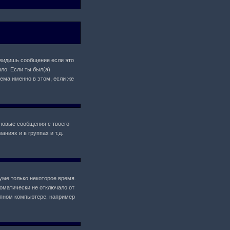
 увидишь сообщение если это
ло. Если ты был(а)
лема именно в этом, если же
новые сообщения с твоего
ниях и в группах и т.д.
уме только некоторое время.
томатически не отключало от
упном компьютере, например