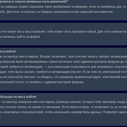
оявлялся в списке активных пользователей?
я ты найдешь опцию
Скрывать твое пребывание на форуме
, если ты выберешь
Да
, т
бе. Для всех остальных ты будешь показываться как скрытый пользователь.
 и не может быть восстановлен, тебе может быть присвоен новый. Для этого кликни на
ва сможешь войти на форум
огу войти!
и ты ввел(а) имя и пароль. Второе: возможно, твоя учетная запись требует активиза
льзователи были активизированы самостоятельно либо администратором форума до тог
которой требуется активизация, — она уменьшает возможности для анонимных злоупот
ции, тебе было сказано, требуется активизация или нет. Если тебе по электронной поч
ы не получил(а) письмо, то убедись, что указал(а) правильный адрес электронной почт
ектронной почты, то свяжись с администратором форума.
 больше не могу войти!
ты ввел(а) неверное имя или пароль (проверь письмо, которое тебе прислали, когда 
ою учетную запись по каким-то причинам. Если верно второе, то возможно ты не остав
ь неактивных пользователей, чтобы уменьшить размер базы данных. Попробуй зарег
.