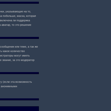
чки, указывающие на то,
ка побольше, маска, которая
 включена ли поддержка
а аватар, то это решение
сообщении или теме, а так же
ь какое количество
истраторы могут иметь
 звание, за это модератор
у (если эта возможность
il анонимными