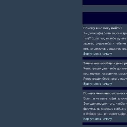
Почему я не могу войти?
Ты должен(а) быть зарегистри
так)? Если так, то тебе луч
зарегистрирован(а) и тебе не
нет, то свяжись с администр
Вернуться к началу
Зачем мне вообще нужно р
Регистрация дает тебе допол
последнего посещения, маски 
Регистрация берет всего пар
Вернуться к началу
Почему меня автоматическ
Если ты не отметил(а) галочк
Это сделано для того, чтобы 
форума, ты можешь выбрать
в библиотеке, интернет-кафе, 
Вернуться к началу