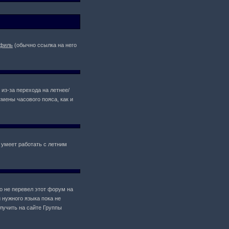
филь
(обычно ссылка на него
 из-за перехода на летнее/
мены часового пояса, как и
 умеет работать с летним
то не перевел этот форум на
 нужного языка пока не
лучить на сайте Группы