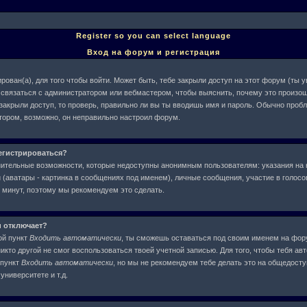
Register so you can select language
Вход на форум и регистрация
рован(а), для того чтобы войти. Может быть, тебе закрыли доступ на этот форум (ты
ше связаться с администратором или вебмастером, чтобы выяснить, почему это произош
 закрыли доступ, то проверь, правильно ли вы ты вводишь имя и пароль. Обычно проб
атором, возможно, он неправильно настроил форум.
егистрироваться?
нительные возможности, которые недоступны анонимным пользователям: указания на 
(аватары - картинка в сообщениях под именем), личные сообщения, участие в голосова
у минут, поэтому мы рекомендуем это сделать.
и отключает?
ой пункт
Входить автоматически
, ты сможешь оставаться под своим именем на фор
никто другой не смог воспользоваться твоей учетной записью. Для того, чтобы тебя ав
 пункт
Входить автоматически
, но мы не рекомендуем тебе делать это на общедост
университете и т.д.