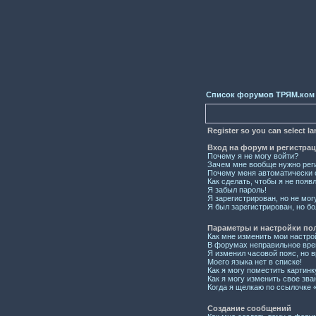
Список форумов ТРЯМ.ком
Register so you can select l
Вход на форум и регистра
Почему я не могу войти?
Зачем мне вообще нужно рег
Почему меня автоматически 
Как сделать, чтобы я не появ
Я забыл пароль!
Я зарегистрирован, но не мог
Я был зарегистрирован, но бо
Параметры и настройки по
Как мне изменить мои настро
В форумах неправильное вре
Я изменил часовой пояс, но 
Моего языка нет в списке!
Как я могу поместить картин
Как я могу изменить свое зва
Когда я щелкаю по ссылочке «
Создание сообщений