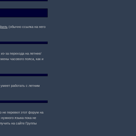
филь
(обычно ссылка на него
 из-за перехода на летнее/
мены часового пояса, как и
 умеет работать с летним
то не перевел этот форум на
 нужного языка пока не
лучить на сайте Группы