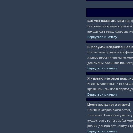
Как мне изменить мои нас
Все твои настройки хранятся 
находится вверху форума, но
Вернуться к началу
В форумах неправильное в
После регистрации в профиле 
зимнее время и его легко мо
для смены большинства настр
Вернуться к началу
Я изменил часовой пояс, н
Если ты уверен(а), что указа
временем, так что в период 
Вернуться к началу
Моего языка нет в списке!
Причина скорее всего в том, 
твой язык. Попробуй узнать 
существует, то ты сам(а) мо
phpBB (ссылка есть внизу ст
Вернуться к началу