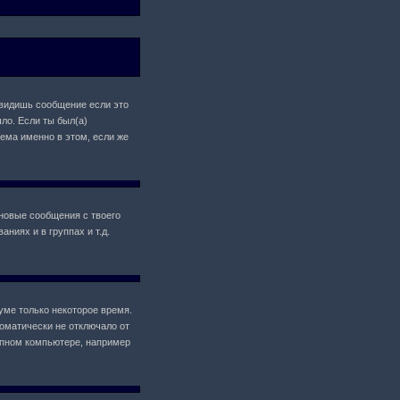
 увидишь сообщение если это
ло. Если ты был(а)
лема именно в этом, если же
новые сообщения с твоего
ниях и в группах и т.д.
уме только некоторое время.
томатически не отключало от
упном компьютере, например