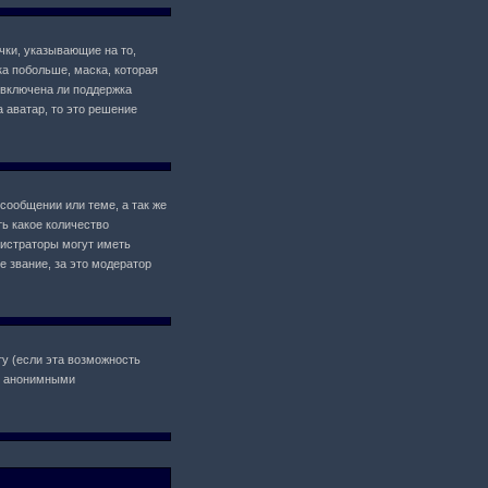
чки, указывающие на то,
ка побольше, маска, которая
 включена ли поддержка
а аватар, то это решение
сообщении или теме, а так же
ь какое количество
истраторы могут иметь
 звание, за это модератор
у (если эта возможность
il анонимными