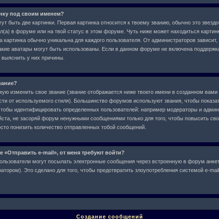
инку под своим именем?
ут быть две картинки. Первая картинка относится к твоему званию, обычно это звездо
л(а) в форуме или на твой статус в этом форуме. Чуть ниже может находиться картин
а картинка обычно уникальна для каждого пользователя. От администраторов зависит,
 какие аватары могут быть использованы. Если в данном форуме не включена поддержк
 выяснить у них причины.
вание?
ю изменить свое звание (звание отображается ниже твоего имени в созданном вами 
сти от используемого стиля). Большинство форумов используют звания, чтобы показат
чтобы идентифицировать определенных пользователей: например модераторы и админ
ста, не засоряй форум ненужными сообщениями только для того, чтобы повысить свое
сто понизить количество отправленных тобой сообщений.
е «Отправить e-mail», от меня требуют войти?
ользователи могут посылать электронные сообщения через встроенную в форум анкет
тором). Это сделано для того, чтобы предотвратить злоупотребления системой e-ma
Создание сообщений