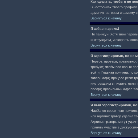
Как сделать, чтобы я не п
В настройках твоего профил
администраторам и самому се
Вернуться к началу
Я забыл пароль!
Не паникуй. Хотя твой пароль
инструкциям, и скоро ты сно
Вернуться к началу
Я зарегистрирован, но не м
Первое: проверь, правильно л
требуют, чтобы все новые по
войти. Главная причина, по 
завершал(а) процесс регистра
инструкциям в письме; если т
ввел(а) правильный адрес эл
Вернуться к началу
Я был зарегистрирован, но
Наиболее вероятные причины: 
или администратор удалил тв
Администраторы могут удалят
принять участие в дискуссиях
Вернуться к началу