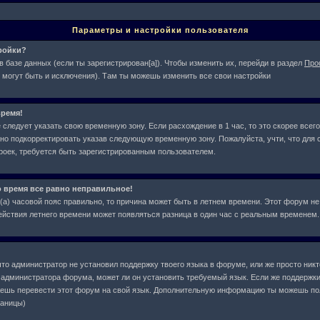
Параметры и настройки пользователя
тройки?
в базе данных (если ты зарегистрирован[а]). Чтобы изменить их, перейди в раздел
Про
 могут быть и исключения). Там ты можешь изменить все свои настройки
ремя!
следует указать свою временную зону. Если расхождение в 1 час, то это скорее всего
жно подкорректировать указав следующую временную зону. Пожалуйста, учти, что для с
оек, требуется быть зарегистрированным пользователем.
о время все равно неправильное!
л(а) часовой пояс правильно, то причина может быть в летнем времени. Этот форум не
действия летнего времени может появляться разница в один час с реальным временем.
что администратор не установил поддержку твоего языка в форуме, или же просто ник
у администратора форума, может ли он установить требуемый язык. Если же поддержки
жешь перевести этот форум на свой язык. Дополнительную информацию ты можешь по
раницы)