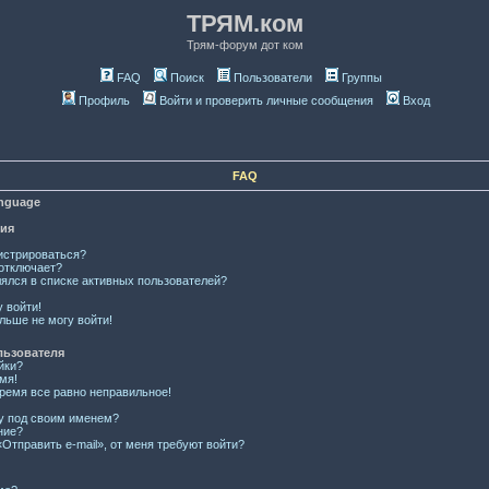
ТРЯМ.ком
Трям-форум дот ком
FAQ
Поиск
Пользователи
Группы
Профиль
Войти и проверить личные сообщения
Вход
FAQ
anguage
ция
истрироваться?
отключает?
лялся в списке активных пользователей?
у войти!
льше не могу войти!
льзователя
йки?
мя!
время все равно неправильное!
ку под своим именем?
ние?
Отправить e-mail», от меня требуют войти?