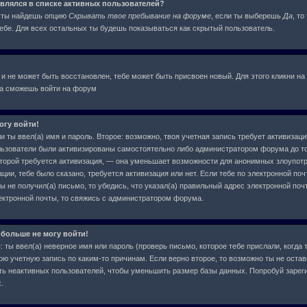
оявлялся в списке активных пользователей?
я ты найдешь опцию
Скрывать твое пребывание на форуме
, если ты выберешь
Да
, т
бе. Для всех остальных ты будешь показываться как скрытый пользователь.
 и не может быть восстановлен, тебе может быть присвоен новый. Для этого кликни на
ва сможешь войти на форум
огу войти!
и ты ввел(а) имя и пароль. Второе: возможно, твоя учетная запись требует активиза
льзователи были активизированы самостоятельно либо администратором форума до тог
которой требуется активизация, — она уменьшает возможности для анонимных злоупот
ции, тебе было сказано, требуется активизация или нет. Если тебе по электронной поч
ы не получил(а) письмо, то убедись, что указал(а) правильный адрес электронной почт
ектронной почты, то свяжись с администратором форума.
 больше не могу войти!
ты ввел(а) неверное имя или пароль (проверь письмо, которое тебе прислали, когда 
ою учетную запись по каким-то причинам. Если верно второе, то возможно ты не остав
ь неактивных пользователей, чтобы уменьшить размер базы данных. Попробуй зарег
.