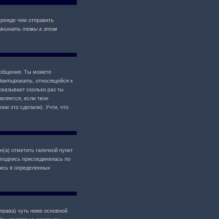
прежде чем отправить
ачинать темы в этом
ообщения. Ты можете
дактировать
, относящейся к
оказывает сколько раз ты
является, если твое
ни это сделали). Учти, что
н(а) отметить галочкой пункт
 подпись присоединялась по
пись в определенных
 права) чуть ниже основной