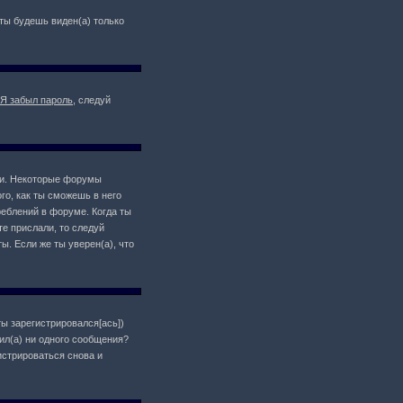
о ты будешь виден(а) только
Я забыл пароль
, следуй
ции. Некоторые форумы
о, как ты сможешь в него
реблений в форуме. Когда ты
те прислали, то следуй
ы. Если же ты уверен(а), что
ты зарегистрировался[ась])
ил(а) ни одного сообщения?
истрироваться снова и