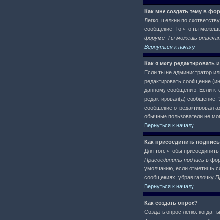
Как мне создать тему в фо
Легко, щелкни по соответств
сообщение. То что ты можеш
форуме, Ты можешь отвечать
Вернуться к началу
Как я могу редактировать 
Если ты не администратор ил
редактировать сообщение (ин
данному сообщению. Если кто
редактировал(а) сообщение. Э
сообщение отредактировал адм
обычные пользователи не могу
Вернуться к началу
Как присоединить подпись
Для того чтобы присоединить 
Присоединить подпись
в фор
умолчанию, если отметишь со
сообщениях, убрав галочку
П
Вернуться к началу
Как создать опрос?
Создать опрос легко: когда т