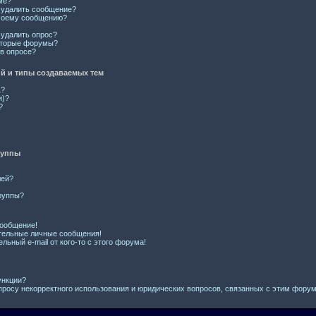
ме?
и удалить сообщение?
 моему сообщению?
 удалить опрос?
оторые форумы?
 в опросе?
 и типы создаваемых тем
L?
и)?
?
руппы
лей?
руппы?
сообщение!
тельные личные сообщения!
льный e-mail от кого-то с этого форума!
ункции?
просу некорректного использования и юридических вопросов, связанных с этим фору