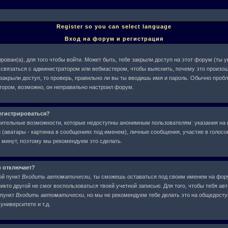
Register so you can select language
Вход на форум и регистрация
рован(а), для того чтобы войти. Может быть, тебе закрыли доступ на этот форум (ты
ше связаться с администратором или вебмастером, чтобы выяснить, почему это произош
 закрыли доступ, то проверь, правильно ли вы ты вводишь имя и пароль. Обычно проб
атором, возможно, он неправильно настроил форум.
егистрироваться?
нительные возможности, которые недоступны анонимным пользователям: указания на 
(аватары - картинка в сообщениях под именем), личные сообщения, участие в голосова
у минут, поэтому мы рекомендуем это сделать.
и отключает?
ой пункт
Входить автоматически
, ты сможешь оставаться под своим именем на фор
никто другой не смог воспользоваться твоей учетной записью. Для того, чтобы тебя ав
 пункт
Входить автоматически
, но мы не рекомендуем тебе делать это на общедост
университете и т.д.