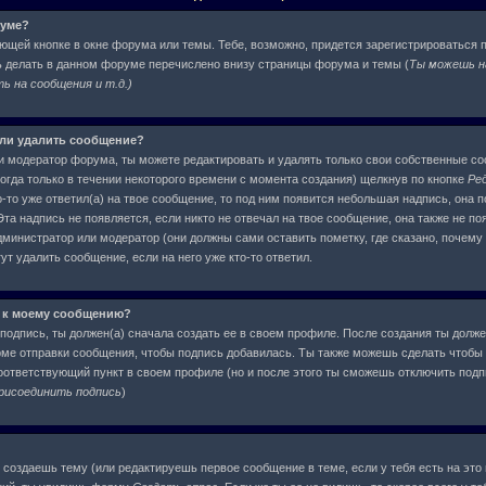
руме?
ующей кнопке в окне форума или темы. Тебе, возможно, придется зарегистрироваться 
ь делать в данном форуме перечислено внизу страницы форума и темы (
Ты можешь н
 на сообщения и т.д.
)
или удалить сообщение?
и модератор форума, ты можете редактировать и удалять только свои собственные с
огда только в течении некоторого времени с момента создания) щелкнув по кнопке
Ре
-то уже ответил(а) на твое сообщение, то под ним появится небольшая надпись, она п
та надпись не появляется, если никто не отвечал на твое сообщение, она также не по
инистратор или модератор (они должны сами оставить пометку, где сказано, почему о
т удалить сообщение, если на него уже кто-то ответил.
 к моему сообщению?
подпись, ты должен(а) сначала создать ее в своем профиле. После создания ты долже
ме отправки сообщения, чтобы подпись добавилась. Ты также можешь сделать чтобы
ответствующий пункт в своем профиле (но и после этого ты сможешь отключить под
рисоединить подпись
)
ы создаешь тему (или редактируешь первое сообщение в теме, если у тебя есть на это