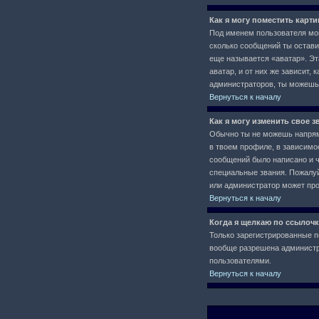
Как я могу поместить карт
Под именем пользователя мог
сколько сообщений ты остави
еще называется «аватар». Эт
аватар, и от них же зависит,
администраторов, ты можешь
Вернуться к началу
Как я могу изменить свое з
Обычно ты не можешь напряму
в твоем профиле, в зависимо
сообщений было написано и 
специальные звания. Пожалуй
или администратор может про
Вернуться к началу
Когда я щелкаю по ссылочк
Только зарегистрированные п
вообще разрешена администра
пользователями.
Вернуться к началу