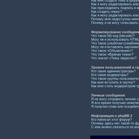
Как мне создать тему в фору
Как я могу редактировать ил
Как присоединить подпись к
Как создать опрос?
Как я могу редактировать или
Почему мне недоступны нек
Почему я не могу голосовать
Форматирование сообщений
Что такое ББ-код (bbcode)?
Могу ли я использовать HTM
Что такое улыбочки (смайлик
Могу ли я вставлять картинки
Что такое «Объявление»?
Что такое «Важная тема»?
Что значит «Тема закрыта»?
Уровни пользователей и г
Кто такие администраторы?
Кто такие модераторы?
Что такое группы пользовате
Как мне вступить в группу?
Как мне стать модератором г
Личные сообщения
Я не могу отправить личное 
Я все время получаю нежела
Я получил спам или оскорбите
Информация о phpBB 2
Кто написал этот форум?
Почему здесь нет такой-то ф
С кем можно связаться по во