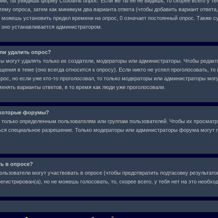
ний, ты увидишь форму
Создать опрос
. Если же ты ее не видишь, то скорее всего у т
тему опроса, затем как минимум два варианта ответа (чтобы добавить вариант ответа,
е можешь установить предел времени на опрос, 0 означает постоянный опрос. Также с
, оно устанавливается администратором.
или удалить опрос?
сы могут удалять только их создатели, модераторы или администраторы. Чтобы редакт
ения в теме (оно всегда относится к опросу). Если никто не успел проголосовать, то
рос, но если уже кто-то проголосовал, то только модераторы или администраторы могу
менять варианты ответов, в то время как люди уже проголосовали.
екоторые форумы?
только определенным пользователям или группам пользователей. Чтобы их просматр
аться специальное разрешение. Только модераторы или администраторы форума могут 
ть в опросе?
ользователи могут участвовать в опросе (чтобы предотвратить подтасовку результат
егистрирован(а), но не можешь голосовать, то, скорее всего, у тебя нет на это необх