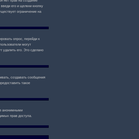
ебя нет прав на создание
 введи его и щелкни кнопку
уществует ограничение на
ировать опрос, перейди к
 пользователи могут
т удалить его. Это сделано
ивать, создавать сообщения
предоставить такое
ов анонимными
одимых прав доступа.