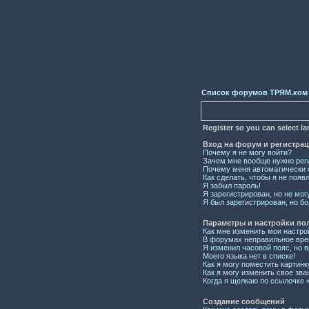
Список форумов ТРЯМ.ком
Register so you can select l
Вход на форум и регистра
Почему я не могу войти?
Зачем мне вообще нужно рег
Почему меня автоматически 
Как сделать, чтобы я не появ
Я забыл пароль!
Я зарегистрирован, но не мог
Я был зарегистрирован, но бо
Параметры и настройки по
Как мне изменить мои настро
В форумах неправильное вре
Я изменил часовой пояс, но 
Моего языка нет в списке!
Как я могу поместить картин
Как я могу изменить свое зва
Когда я щелкаю по ссылочке «
Создание сообщений