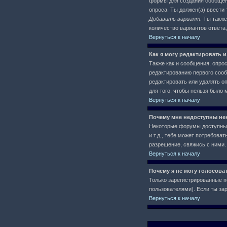
формы для создания сообще
опроса. Ты должен(а) ввести 
Добавить вариант
. Ты такж
количество вариантов ответа
Вернуться к началу
Как я могу редактировать 
Также как и сообщения, опро
редактированию первого сообщ
редактировать или удалять оп
для того, чтобы нельзя было 
Вернуться к началу
Почему мне недоступны н
Некоторые форумы доступны 
и т.д., тебе может потребов
разрешение, свяжись с ними.
Вернуться к началу
Почему я не могу голосова
Только зарегистрированные п
пользователями). Если ты зар
Вернуться к началу