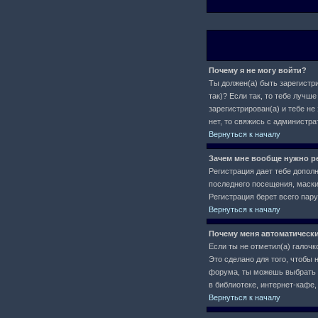
Почему я не могу войти?
Ты должен(а) быть зарегистри
так)? Если так, то тебе луч
зарегистрирован(а) и тебе не
нет, то свяжись с администр
Вернуться к началу
Зачем мне вообще нужно р
Регистрация дает тебе допол
последнего посещения, маски 
Регистрация берет всего пар
Вернуться к началу
Почему меня автоматическ
Если ты не отметил(а) галочк
Это сделано для того, чтобы 
форума, ты можешь выбрать
в библиотеке, интернет-кафе, 
Вернуться к началу