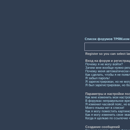
Список форумов ТРЯМ.ком
Register so you can select l
Вход на форум и регистра
Почему я не могу войти?
Зачем мне вообще нужно рег
Почему меня автоматически 
Как сделать, чтобы я не появ
Я забыл пароль!
Я зарегистрирован, но не мог
Я был зарегистрирован, но бо
Параметры и настройки по
Как мне изменить мои настро
В форумах неправильное вре
Я изменил часовой пояс, но 
Моего языка нет в списке!
Как я могу поместить картин
Как я могу изменить свое зва
Когда я щелкаю по ссылочке «
Создание сообщений