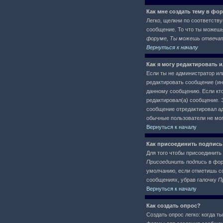
Как мне создать тему в фо
Легко, щелкни по соответств
сообщение. То что ты можеш
форуме, Ты можешь отвечать
Вернуться к началу
Как я могу редактировать 
Если ты не администратор ил
редактировать сообщение (ин
данному сообщению. Если кто
редактировал(а) сообщение. Э
сообщение отредактировал адм
обычные пользователи не могу
Вернуться к началу
Как присоединить подпись
Для того чтобы присоединить 
Присоединить подпись
в фор
умолчанию, если отметишь со
сообщениях, убрав галочку
П
Вернуться к началу
Как создать опрос?
Создать опрос легко: когда т