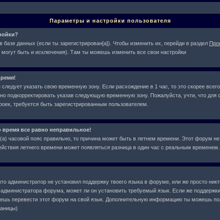
Параметры и настройки пользователя
тройки?
в базе данных (если ты зарегистрирован[а]). Чтобы изменить их, перейди в раздел
Про
 могут быть и исключения). Там ты можешь изменить все свои настройки
ремя!
следует указать свою временную зону. Если расхождение в 1 час, то это скорее всего
жно подкорректировать указав следующую временную зону. Пожалуйста, учти, что для с
оек, требуется быть зарегистрированным пользователем.
о время все равно неправильное!
л(а) часовой пояс правильно, то причина может быть в летнем времени. Этот форум не
действия летнего времени может появляться разница в один час с реальным временем.
что администратор не установил поддержку твоего языка в форуме, или же просто ник
у администратора форума, может ли он установить требуемый язык. Если же поддержки
жешь перевести этот форум на свой язык. Дополнительную информацию ты можешь по
раницы)