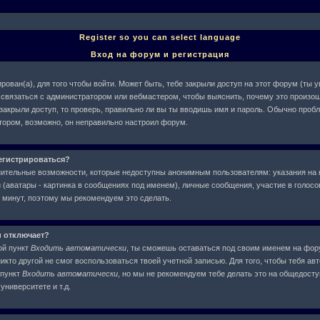
Register so you can select language
Вход на форум и регистрация
рован(а), для того чтобы войти. Может быть, тебе закрыли доступ на этот форум (ты
ше связаться с администратором или вебмастером, чтобы выяснить, почему это произош
 закрыли доступ, то проверь, правильно ли вы ты вводишь имя и пароль. Обычно проб
атором, возможно, он неправильно настроил форум.
егистрироваться?
нительные возможности, которые недоступны анонимным пользователям: указания на 
(аватары - картинка в сообщениях под именем), личные сообщения, участие в голосова
у минут, поэтому мы рекомендуем это сделать.
и отключает?
ой пункт
Входить автоматически
, ты сможешь оставаться под своим именем на фор
никто другой не смог воспользоваться твоей учетной записью. Для того, чтобы тебя ав
 пункт
Входить автоматически
, но мы не рекомендуем тебе делать это на общедост
университете и т.д.