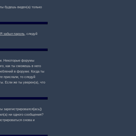
о ты будешь виден(а) только
Я забыл пароль
, следуй
ции. Некоторые форумы
о, как ты сможешь в него
реблений в форуме. Когда ты
те прислали, то следуй
ы. Если же ты уверен(а), что
ты зарегистрировался[ась])
ил(а) ни одного сообщения?
истрироваться снова и