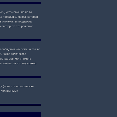
чки, указывающие на то,
ка побольше, маска, которая
 включена ли поддержка
а аватар, то это решение
сообщении или теме, а так же
ь какое количество
истраторы могут иметь
 звание, за это модератор
у (если эта возможность
il анонимными