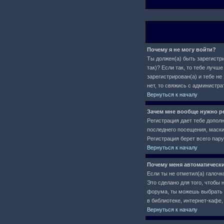
Почему я не могу войти?
Ты должен(а) быть зарегистри
так)? Если так, то тебе луч
зарегистрирован(а) и тебе не
нет, то свяжись с администр
Вернуться к началу
Зачем мне вообще нужно р
Регистрация дает тебе допол
последнего посещения, маски 
Регистрация берет всего пар
Вернуться к началу
Почему меня автоматическ
Если ты не отметил(а) галочк
Это сделано для того, чтобы 
форума, ты можешь выбрать
в библиотеке, интернет-кафе, 
Вернуться к началу