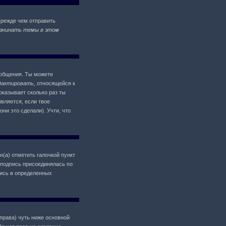
прежде чем отправить
ачинать темы в этом
ообщения. Ты можете
дактировать
, относящейся к
оказывает сколько раз ты
является, если твое
ни это сделали). Учти, что
н(а) отметить галочкой пункт
 подпись присоединялась по
пись в определенных
 права) чуть ниже основной