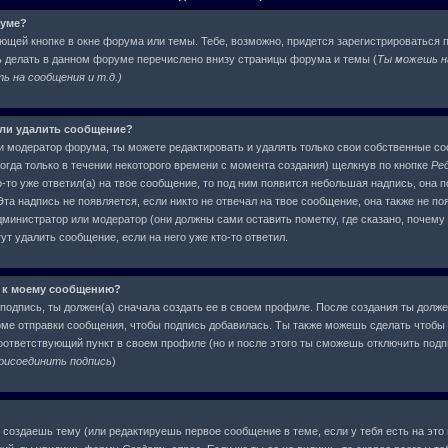
руме?
ующей кнопке в окне форума или темы. Тебе, возможно, придется зарегистрироваться 
ь делать в данном форуме перечислено внизу страницы форума и темы (
Ты можешь н
 на сообщения и т.д.
)
или удалить сообщение?
и модератор форума, ты можете редактировать и удалять только свои собственные с
огда только в течении некоторого времени с момента создания) щелкнув по кнопке
Ре
-то уже ответил(а) на твое сообщение, то под ним появится небольшая надпись, она п
та надпись не появляется, если никто не отвечал на твое сообщение, она также не по
инистратор или модератор (они должны сами оставить пометку, где сказано, почему о
т удалить сообщение, если на него уже кто-то ответил.
 к моему сообщению?
подпись, ты должен(а) сначала создать ее в своем профиле. После создания ты долже
ме отправки сообщения, чтобы подпись добавилась. Ты также можешь сделать чтобы
ответствующий пункт в своем профиле (но и после этого ты сможешь отключить под
рисоединить подпись
)
ы создаешь тему (или редактируешь первое сообщение в теме, если у тебя есть на это