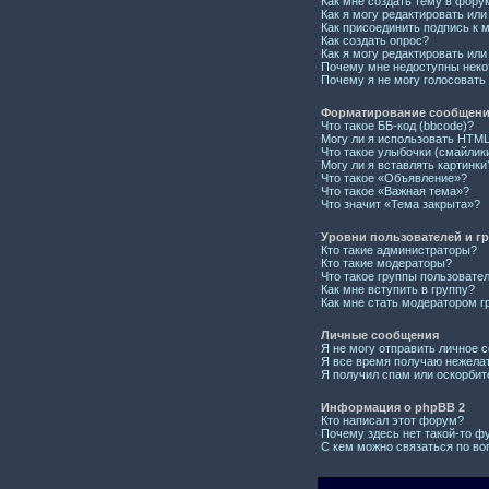
Как мне создать тему в фору
Как я могу редактировать ил
Как присоединить подпись к
Как создать опрос?
Как я могу редактировать или
Почему мне недоступны нек
Почему я не могу голосовать
Форматирование сообщений
Что такое ББ-код (bbcode)?
Могу ли я использовать HTM
Что такое улыбочки (смайлик
Могу ли я вставлять картинки
Что такое «Объявление»?
Что такое «Важная тема»?
Что значит «Тема закрыта»?
Уровни пользователей и г
Кто такие администраторы?
Кто такие модераторы?
Что такое группы пользовате
Как мне вступить в группу?
Как мне стать модератором г
Личные сообщения
Я не могу отправить личное 
Я все время получаю нежела
Я получил спам или оскорбите
Информация о phpBB 2
Кто написал этот форум?
Почему здесь нет такой-то ф
С кем можно связаться по во