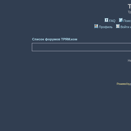
Т
FAQ
Поис
Профиль
Войти 
Список форумов ТРЯМ.ком
Н
Powered by