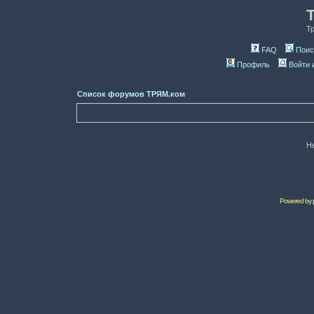
Т
FAQ
Поис
Профиль
Войти 
Список форумов ТРЯМ.ком
Н
Powered by