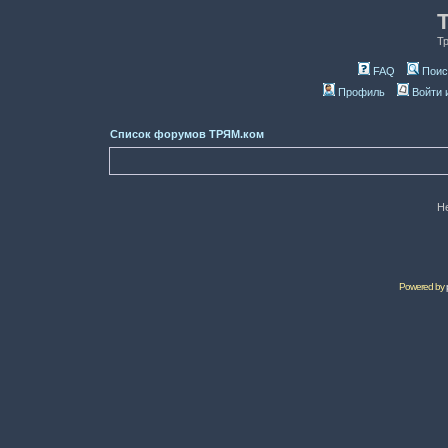
Т
FAQ
Поис
Профиль
Войти 
Список форумов ТРЯМ.ком
Н
Powered by