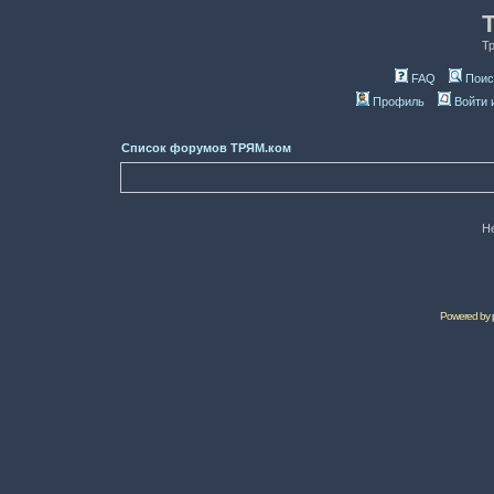
Т
FAQ
Поис
Профиль
Войти 
Список форумов ТРЯМ.ком
Н
Powered by