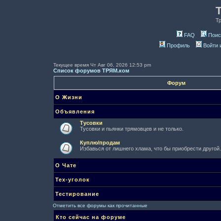
Т
FAQ
Поис
Профиль
Войти 
Текущее время Чт Авг 06, 2026 12:53 pm
Список форумов ТРЯМ.ком
Форум
О Жизни
Объявления
Тусовки
Тусовки и пьянки трямовцев и не только.
Куплю/продам
Избавься от лишнего хлама, что бы приобрести другой.
О Чате
Тех-уголок
Тестирование
Отметить все форумы как прочитанные
Кто сейчас на форуме