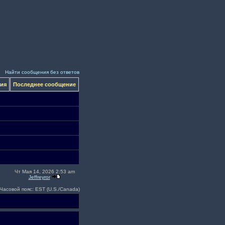
Найти сообщения без ответов
ния
Последнее сообщение
Чт Мая 14, 2026 2:53 am
Jeffreyror
Часовой пояс: EST (U.S./Canada)