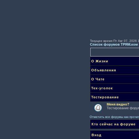
Текущее время Пт Авг 07, 2026 
Список форумов ТРЯМ.ком
О Жизни
Объявления
О Чате
Тех-уголок
Тестирование
Меня видно?
Тестирование форум
Отметить все форумы как проч
Кто сейчас на форуме
Вход