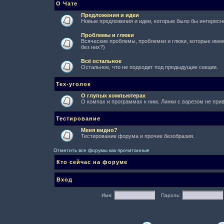
О Чате
Предложения и идеи
Новые предложения и идеи, которые было бы интересно
Проблемы и глюки
Всяческие проблемы, проблемки и глюки, которые имеют
без них?)
Всё остальное
Остальное, что не подходит под предыдущие секции.
Тех-уголок
О глупых компьютерах
О компах и программах к ним. Линки с варезом не при
Тестирование
Меня видно?
Тестирование форума и прочие безобразия.
Отметить все форумы как прочитанные
Кто сейчас на форуме
Вход
Имя:
Пароль: