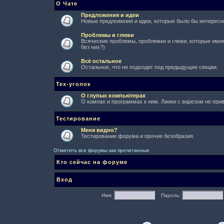
О Чате
Предложения и идеи
Новые предложения и идеи, которые было бы интересно
Проблемы и глюки
Всяческие проблемы, проблемки и глюки, которые имеют
без них?)
Всё остальное
Остальное, что не подходит под предыдущие секции.
Тех-уголок
О глупых компьютерах
О компах и программах к ним. Линки с варезом не при
Тестирование
Меня видно?
Тестирование форума и прочие безобразия.
Отметить все форумы как прочитанные
Кто сейчас на форуме
Вход
Имя:
Пароль: