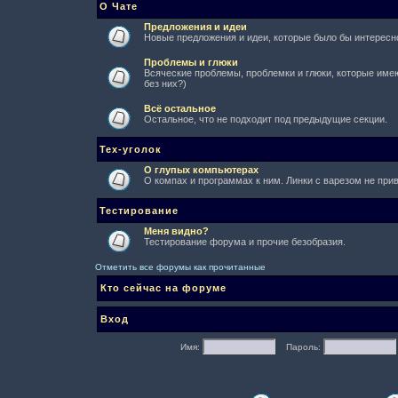
О Чате
Предложения и идеи
Новые предложения и идеи, которые было бы интересно
Проблемы и глюки
Всяческие проблемы, проблемки и глюки, которые имеют
без них?)
Всё остальное
Остальное, что не подходит под предыдущие секции.
Тех-уголок
О глупых компьютерах
О компах и программах к ним. Линки с варезом не при
Тестирование
Меня видно?
Тестирование форума и прочие безобразия.
Отметить все форумы как прочитанные
Кто сейчас на форуме
Вход
Имя:
Пароль: