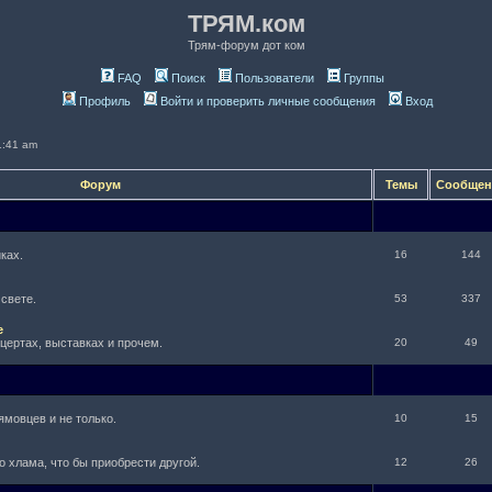
ТРЯМ.ком
Трям-форум дот ком
FAQ
Поиск
Пользователи
Группы
Профиль
Войти и проверить личные сообщения
Вход
1:41 am
Форум
Темы
Сообще
ках.
16
144
 свете.
53
337
е
нцертах, выставках и прочем.
20
49
ямовцев и не только.
10
15
о хлама, что бы приобрести другой.
12
26