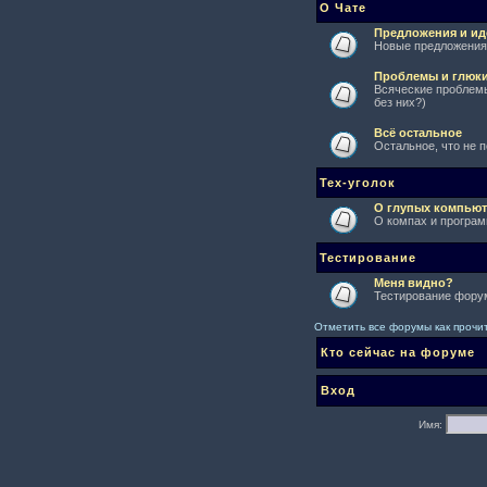
О Чате
Предложения и ид
Новые предложения 
Проблемы и глюк
Всяческие проблемы
без них?)
Всё остальное
Остальное, что не 
Тех-уголок
О глупых компьют
О компах и програм
Тестирование
Меня видно?
Тестирование форум
Отметить все форумы как проч
Кто сейчас на форуме
Вход
Имя: