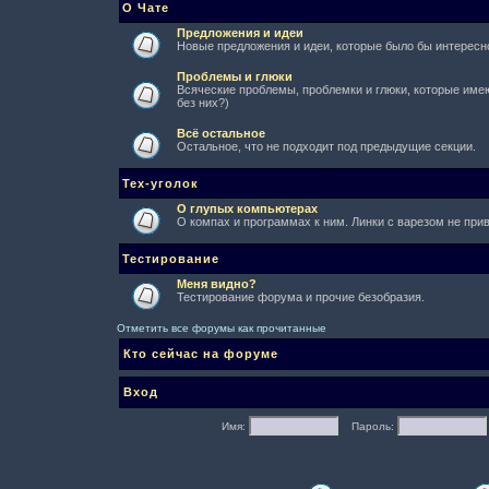
О Чате
Предложения и идеи
Новые предложения и идеи, которые было бы интересно
Проблемы и глюки
Всяческие проблемы, проблемки и глюки, которые имеют
без них?)
Всё остальное
Остальное, что не подходит под предыдущие секции.
Тех-уголок
О глупых компьютерах
О компах и программах к ним. Линки с варезом не при
Тестирование
Меня видно?
Тестирование форума и прочие безобразия.
Отметить все форумы как прочитанные
Кто сейчас на форуме
Вход
Имя:
Пароль: