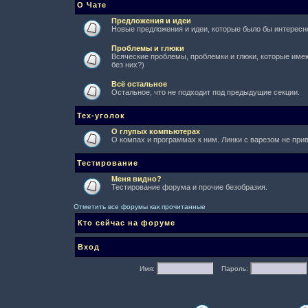
О Чате
Предложения и идеи
Новые предложения и идеи, которые было бы интересно
Проблемы и глюки
Всяческие проблемы, проблемки и глюки, которые имеют
без них?)
Всё остальное
Остальное, что не подходит под предыдущие секции.
Тех-уголок
О глупых компьютерах
О компах и программах к ним. Линки с варезом не при
Тестирование
Меня видно?
Тестирование форума и прочие безобразия.
Отметить все форумы как прочитанные
Кто сейчас на форуме
Вход
Имя:
Пароль: