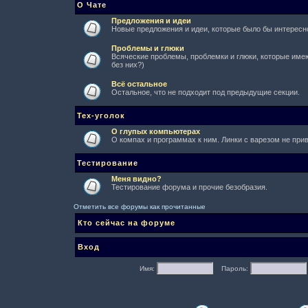
О Чате
Предложения и идеи
Новые предложения и идеи, которые было бы интересно
Проблемы и глюки
Всяческие проблемы, проблемки и глюки, которые имеют
без них?)
Всё остальное
Остальное, что не подходит под предыдущие секции.
Тех-уголок
О глупых компьютерах
О компах и программах к ним. Линки с варезом не при
Тестирование
Меня видно?
Тестирование форума и прочие безобразия.
Отметить все форумы как прочитанные
Кто сейчас на форуме
Вход
Имя:
Пароль: