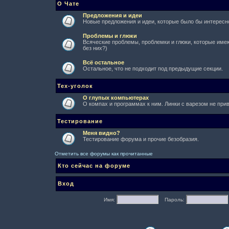
О Чате
Предложения и идеи
Новые предложения и идеи, которые было бы интересно
Проблемы и глюки
Всяческие проблемы, проблемки и глюки, которые имеют
без них?)
Всё остальное
Остальное, что не подходит под предыдущие секции.
Тех-уголок
О глупых компьютерах
О компах и программах к ним. Линки с варезом не при
Тестирование
Меня видно?
Тестирование форума и прочие безобразия.
Отметить все форумы как прочитанные
Кто сейчас на форуме
Вход
Имя:
Пароль: