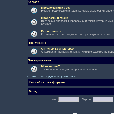
О Чате
Предложения и идеи
Новые предложения и идеи, которые было бы интересно
Проблемы и глюки
Всяческие проблемы, проблемки и глюки, которые имеют
без них?)
Всё остальное
Остальное, что не подходит под предыдущие секции.
Тех-уголок
О глупых компьютерах
О компах и программах к ним. Линки с варезом не при
Тестирование
Меня видно?
Тестирование форума и прочие безобразия.
Отметить все форумы как прочитанные
Кто сейчас на форуме
Вход
Имя:
Пароль: