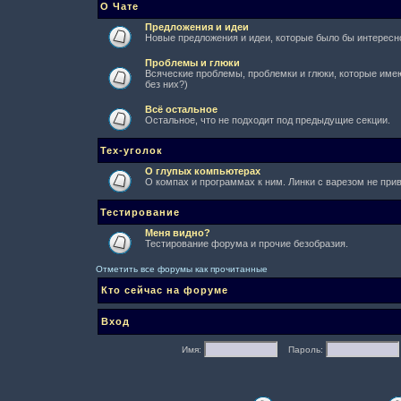
О Чате
Предложения и идеи
Новые предложения и идеи, которые было бы интересно
Проблемы и глюки
Всяческие проблемы, проблемки и глюки, которые имеют
без них?)
Всё остальное
Остальное, что не подходит под предыдущие секции.
Тех-уголок
О глупых компьютерах
О компах и программах к ним. Линки с варезом не при
Тестирование
Меня видно?
Тестирование форума и прочие безобразия.
Отметить все форумы как прочитанные
Кто сейчас на форуме
Вход
Имя:
Пароль: