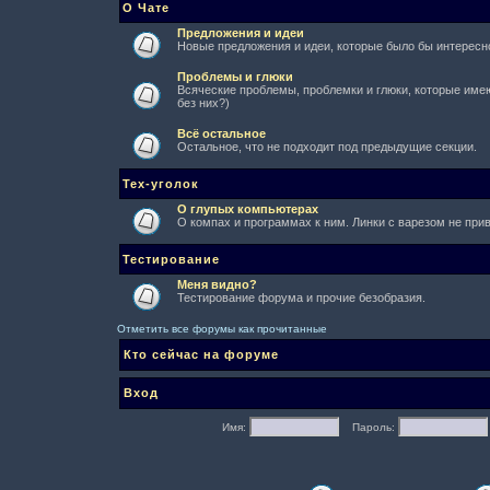
О Чате
Предложения и идеи
Новые предложения и идеи, которые было бы интересно
Проблемы и глюки
Всяческие проблемы, проблемки и глюки, которые имеют
без них?)
Всё остальное
Остальное, что не подходит под предыдущие секции.
Тех-уголок
О глупых компьютерах
О компах и программах к ним. Линки с варезом не при
Тестирование
Меня видно?
Тестирование форума и прочие безобразия.
Отметить все форумы как прочитанные
Кто сейчас на форуме
Вход
Имя:
Пароль: