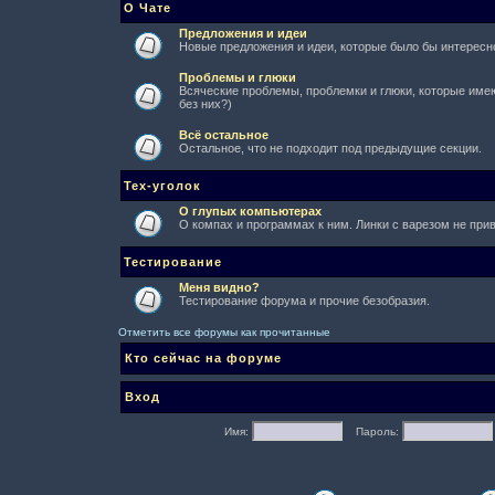
О Чате
Предложения и идеи
Новые предложения и идеи, которые было бы интересно
Проблемы и глюки
Всяческие проблемы, проблемки и глюки, которые имеют
без них?)
Всё остальное
Остальное, что не подходит под предыдущие секции.
Тех-уголок
О глупых компьютерах
О компах и программах к ним. Линки с варезом не при
Тестирование
Меня видно?
Тестирование форума и прочие безобразия.
Отметить все форумы как прочитанные
Кто сейчас на форуме
Вход
Имя:
Пароль: