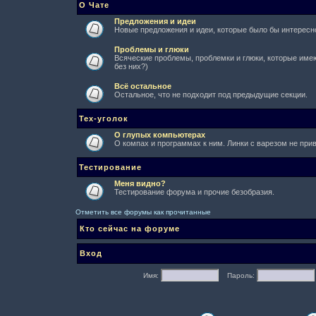
О Чате
Предложения и идеи
Новые предложения и идеи, которые было бы интересно
Проблемы и глюки
Всяческие проблемы, проблемки и глюки, которые имеют
без них?)
Всё остальное
Остальное, что не подходит под предыдущие секции.
Тех-уголок
О глупых компьютерах
О компах и программах к ним. Линки с варезом не при
Тестирование
Меня видно?
Тестирование форума и прочие безобразия.
Отметить все форумы как прочитанные
Кто сейчас на форуме
Вход
Имя:
Пароль: