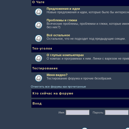
О Чате
Предложения и идеи
Новые предложения и идеи, которые было бы интересно
Проблемы и глюки
Всяческие проблемы, проблемки и глюки, которые имеют
без них?)
Всё остальное
Остальное, что не подходит под предыдущие секции.
Тех-уголок
О глупых компьютерах
О компах и программах к ним. Линки с варезом не при
Тестирование
Меня видно?
Тестирование форума и прочие безобразия.
Отметить все форумы как прочитанные
Кто сейчас на форуме
Вход
Имя:
Пароль: