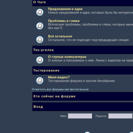
О Чате
Предложения и идеи
Новые предложения и идеи, которые было бы интересно
Проблемы и глюки
Всяческие проблемы, проблемки и глюки, которые имеют
без них?)
Всё остальное
Остальное, что не подходит под предыдущие секции.
Тех-уголок
О глупых компьютерах
О компах и программах к ним. Линки с варезом не при
Тестирование
Меня видно?
Тестирование форума и прочие безобразия.
Отметить все форумы как прочитанные
Кто сейчас на форуме
Вход
Имя:
Пароль: