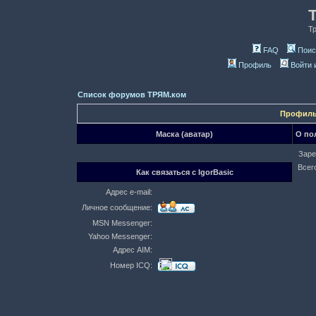
Т
FAQ
Поис
Профиль
Войти 
Список форумов ТРЯМ.ком
Профиль 
Маска (аватар)
О по
Заре
Всег
Как связаться с IgorBasic
Адрес e-mail:
Личное сообщение:
MSN Messenger:
Yahoo Messenger:
Адрес AIM:
Номер ICQ: