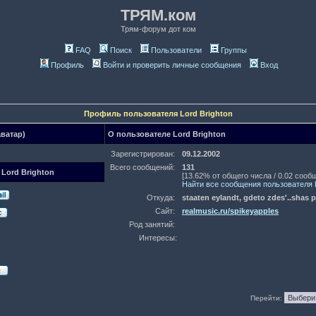
ТРЯМ.ком
Трям-форум дот ком
FAQ
Поиск
Пользователи
Группы
Профиль
Войти и проверить личные сообщения
Вход
Профиль пользователя Lord Brighton
аватар)
О пользователе Lord Brighton
Зарегистрирован:
09.12.2002
Всего сообщений:
131
 Lord Brighton
[13.62% от общего числа / 0.02 сооб
Найти все сообщения пользователя L
Откуда:
staaten eylandt, gdeto zdes'..shas 
Сайт:
realmusic.ru/spikeyapples
Род занятий:
Интересы:
Перейти: