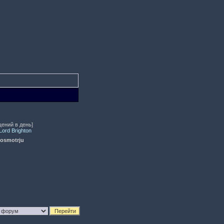
щений в день]
ord Brighton
posmotrju