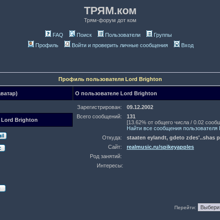
ТРЯМ.ком
Трям-форум дот ком
FAQ
Поиск
Пользователи
Группы
Профиль
Войти и проверить личные сообщения
Вход
Профиль пользователя Lord Brighton
аватар)
О пользователе Lord Brighton
Зарегистрирован:
09.12.2002
Всего сообщений:
131
 Lord Brighton
[13.62% от общего числа / 0.02 сооб
Найти все сообщения пользователя L
Откуда:
staaten eylandt, gdeto zdes'..shas 
Сайт:
realmusic.ru/spikeyapples
Род занятий:
Интересы:
Перейти: