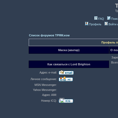
Т
FAQ
Поис
Профиль
Войти 
Список форумов ТРЯМ.ком
Профиль по
Маска (аватар)
О по
Заре
Всег
Как связаться с Lord Brighton
Адрес e-mail:
Личное сообщение:
MSN Messenger:
Yahoo Messenger:
Адрес AIM:
Номер ICQ: