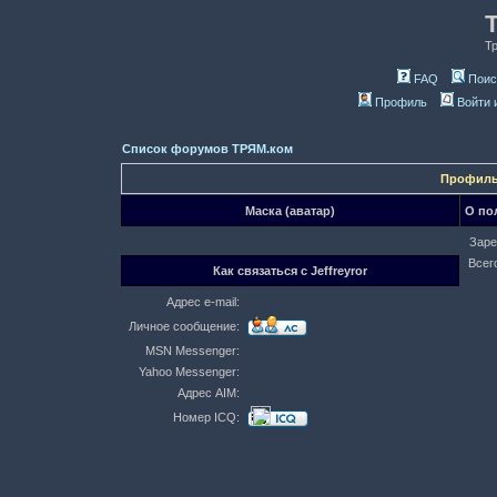
Т
FAQ
Поис
Профиль
Войти 
Список форумов ТРЯМ.ком
Профиль 
Маска (аватар)
О пол
Заре
Всег
Как связаться с Jeffreyror
Адрес e-mail:
Личное сообщение:
MSN Messenger:
Yahoo Messenger:
Адрес AIM:
Номер ICQ: