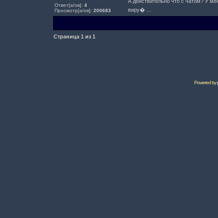
А действительно что с чатом? У мен
Ответ[а/ов]:
4
виру� ...
Просмотр[а/ов]:
200683
Страница
1
из
1
Powered by