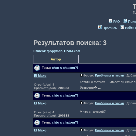
Т
FAQ
Поис
Профиль
Войти 
Результатов поиска: 3
Список форумов ТРЯМ.ком
Автор
Тема:
chto s chatom?!
El Maxo
Форум:
Проблемы и глюки
Добавле
Кстати о фотках.... Имеет ли смыс
Ответ[а/ов]:
4
безвозвр� ...
Просмотр[а/ов]:
200683
Тема:
chto s chatom?!
El Maxo
Форум:
Проблемы и глюки
Добавле
А что с галерей?
Ответ[а/ов]:
4
Просмотр[а/ов]:
200683
Тема:
chto s chatom?!
El Maxo
Форум:
Проблемы и глюки
Добавле