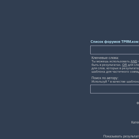
Список форумов ТРЯМ.ком
Ключевые слова:
Ты можешь использовать
AND
ч
быть в результатах,
OR
для сло
для слов, которых в результата
шаблона для частичного совпа
Поиск по автору:
Используй * в качестве шаблон
Ф
Кате
Показывать результат