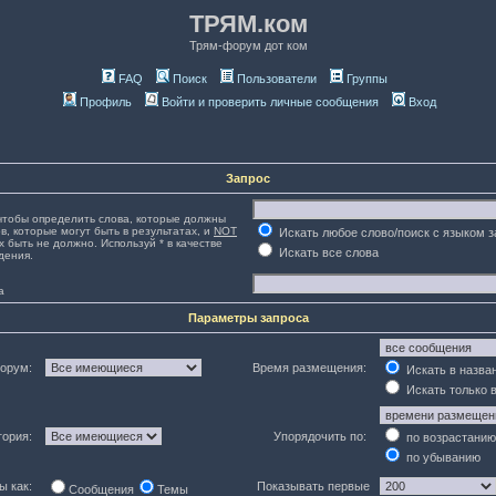
ТРЯМ.ком
Трям-форум дот ком
FAQ
Поиск
Пользователи
Группы
Профиль
Войти и проверить личные сообщения
Вход
Запрос
тобы определить слова, которые должны
в, которые могут быть в результатах, и
NOT
Искать любое слово/поиск с языком 
х быть не должно. Используй * в качестве
Искать все слова
дения.
а
Параметры запроса
орум:
Время размещения:
Искать в назва
Искать только 
гория:
Упорядочить по:
по возрастанию
по убыванию
ы как:
Показывать первые
Сообщения
Темы