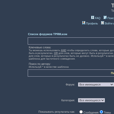
Т
FAQ
Поис
Профиль
Войти 
Список форумов ТРЯМ.ком
Ключевые слова:
Ты можешь использовать
AND
чтобы определить слова, которые до
быть в результатах,
OR
для слов, которые могут быть в результатах
для слов, которых в результатах быть не должно. Используй * в каче
шаблона для частичного совпадения.
Поиск по автору:
Используй * в качестве шаблона
П
Форум:
Категория:
Показывать результаты как:
Сообщения
Темы