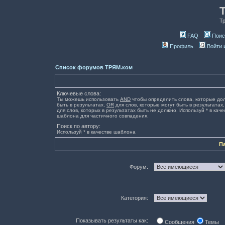
Т
FAQ
Поис
Профиль
Войти 
Список форумов ТРЯМ.ком
Ключевые слова:
Ты можешь использовать
AND
чтобы определить слова, которые до
быть в результатах,
OR
для слов, которые могут быть в результатах
для слов, которых в результатах быть не должно. Используй * в каче
шаблона для частичного совпадения.
Поиск по автору:
Используй * в качестве шаблона
П
Форум:
Категория:
Показывать результаты как:
Сообщения
Темы