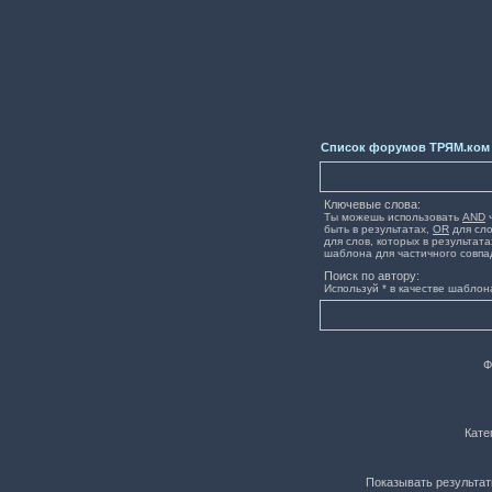
Список форумов ТРЯМ.ком
Ключевые слова:
Ты можешь использовать
AND
ч
быть в результатах,
OR
для сло
для слов, которых в результата
шаблона для частичного совпа
Поиск по автору:
Используй * в качестве шаблон
Ф
Кате
Показывать результат