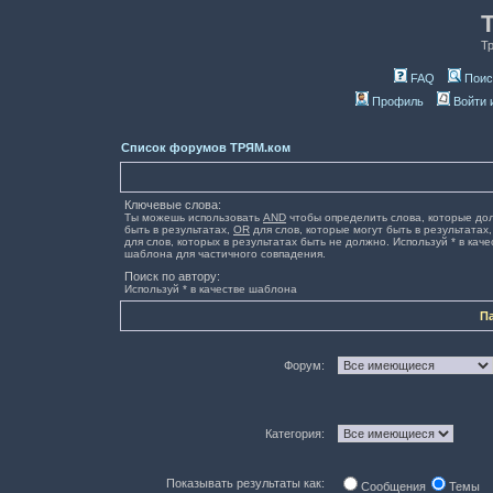
Т
FAQ
Поис
Профиль
Войти 
Список форумов ТРЯМ.ком
Ключевые слова:
Ты можешь использовать
AND
чтобы определить слова, которые до
быть в результатах,
OR
для слов, которые могут быть в результатах
для слов, которых в результатах быть не должно. Используй * в каче
шаблона для частичного совпадения.
Поиск по автору:
Используй * в качестве шаблона
П
Форум:
Категория:
Показывать результаты как:
Сообщения
Темы