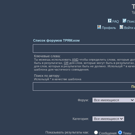
Т
FAQ
Поис
Профиль
Войти 
Список форумов ТРЯМ.ком
Ключевые слова:
Ты можешь использовать
AND
чтобы определить слова, которые до
быть в результатах,
OR
для слов, которые могут быть в результатах
для слов, которых в результатах быть не должно. Используй * в каче
шаблона для частичного совпадения.
Поиск по автору:
Используй * в качестве шаблона
П
Форум:
Категория:
Показывать результаты как:
Сообщения
Темы