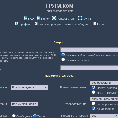
ТРЯМ.ком
Трям-форум дот ком
FAQ
Поиск
Пользователи
Группы
Профиль
Войти и проверить личные сообщения
Вход
Запрос
тобы определить слова, которые должны
в, которые могут быть в результатах, и
NOT
Искать любое слово/поиск с языком 
х быть не должно. Используй * в качестве
Искать все слова
дения.
а
Параметры запроса
орум:
Время размещения:
Искать в назва
Искать только 
гория:
Упорядочить по:
по возрастанию
по убыванию
ы как:
Показывать первые
Сообщения
Темы