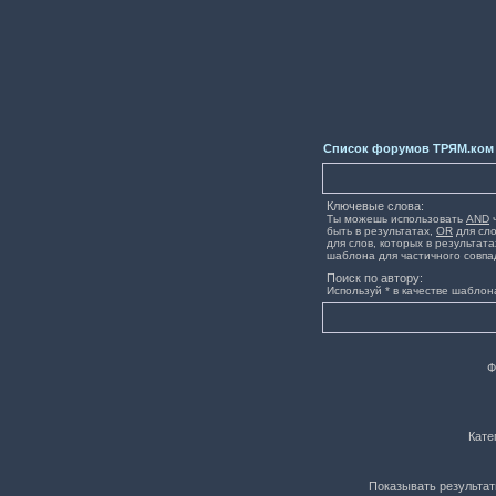
Список форумов ТРЯМ.ком
Ключевые слова:
Ты можешь использовать
AND
ч
быть в результатах,
OR
для сло
для слов, которых в результата
шаблона для частичного совпа
Поиск по автору:
Используй * в качестве шаблон
Ф
Кате
Показывать результат