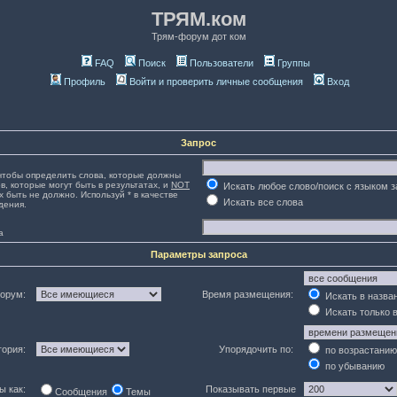
ТРЯМ.ком
Трям-форум дот ком
FAQ
Поиск
Пользователи
Группы
Профиль
Войти и проверить личные сообщения
Вход
Запрос
тобы определить слова, которые должны
в, которые могут быть в результатах, и
NOT
Искать любое слово/поиск с языком 
х быть не должно. Используй * в качестве
Искать все слова
дения.
а
Параметры запроса
орум:
Время размещения:
Искать в назва
Искать только 
гория:
Упорядочить по:
по возрастанию
по убыванию
ы как:
Показывать первые
Сообщения
Темы