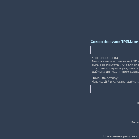
Список форумов ТРЯМ.ком
Ключевые слова:
Ты можешь использовать
AND
ч
быть в результатах,
OR
для сло
для слов, которых в результата
шаблона для частичного совпа
Поиск по автору:
Используй * в качестве шаблон
Ф
Кате
Показывать результат