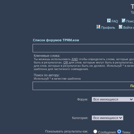
Т
FAQ
Поис
Профиль
Войти 
Список форумов ТРЯМ.ком
Ключевые слова:
Ты можешь использовать
AND
чтобы определить слова, которые до
быть в результатах,
OR
для слов, которые могут быть в результатах
для слов, которых в результатах быть не должно. Используй * в каче
шаблона для частичного совпадения.
Поиск по автору:
Используй * в качестве шаблона
П
Форум:
Категория:
Показывать результаты как:
Сообщения
Темы