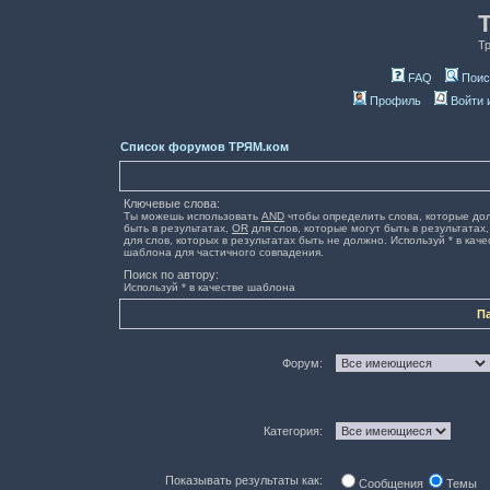
Т
FAQ
Поис
Профиль
Войти 
Список форумов ТРЯМ.ком
Ключевые слова:
Ты можешь использовать
AND
чтобы определить слова, которые до
быть в результатах,
OR
для слов, которые могут быть в результатах
для слов, которых в результатах быть не должно. Используй * в каче
шаблона для частичного совпадения.
Поиск по автору:
Используй * в качестве шаблона
П
Форум:
Категория:
Показывать результаты как:
Сообщения
Темы