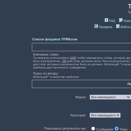
Т
FAQ
Поис
Профиль
Войти 
Список форумов ТРЯМ.ком
Ключевые слова:
Ты можешь использовать
AND
чтобы определить слова, которые до
быть в результатах,
OR
для слов, которые могут быть в результатах
для слов, которых в результатах быть не должно. Используй * в каче
шаблона для частичного совпадения.
Поиск по автору:
Используй * в качестве шаблона
П
Форум:
Категория:
Показывать результаты как:
Сообщения
Темы