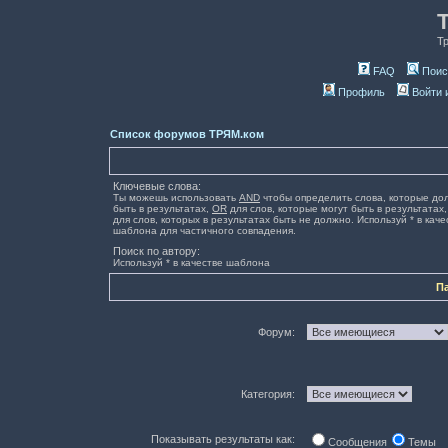
Т
FAQ
Поис
Профиль
Войти 
Список форумов ТРЯМ.ком
Ключевые слова:
Ты можешь использовать
AND
чтобы определить слова, которые до
быть в результатах,
OR
для слов, которые могут быть в результатах
для слов, которых в результатах быть не должно. Используй * в каче
шаблона для частичного совпадения.
Поиск по автору:
Используй * в качестве шаблона
П
Форум:
Категория:
Показывать результаты как:
Сообщения
Темы