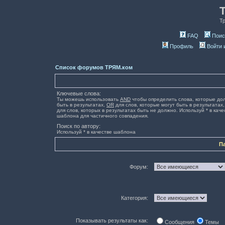
Т
FAQ
Поис
Профиль
Войти 
Список форумов ТРЯМ.ком
Ключевые слова:
Ты можешь использовать
AND
чтобы определить слова, которые до
быть в результатах,
OR
для слов, которые могут быть в результатах
для слов, которых в результатах быть не должно. Используй * в каче
шаблона для частичного совпадения.
Поиск по автору:
Используй * в качестве шаблона
П
Форум:
Категория:
Показывать результаты как:
Сообщения
Темы