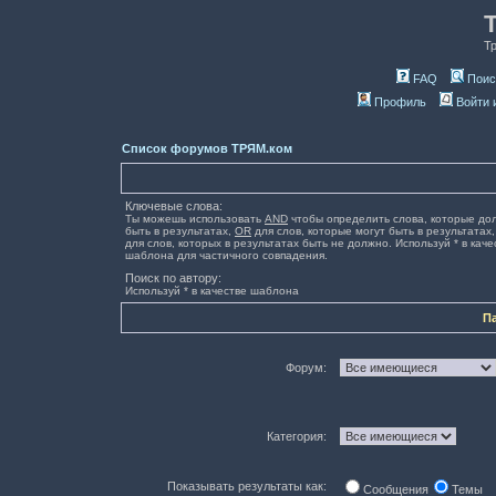
Т
FAQ
Поис
Профиль
Войти 
Список форумов ТРЯМ.ком
Ключевые слова:
Ты можешь использовать
AND
чтобы определить слова, которые до
быть в результатах,
OR
для слов, которые могут быть в результатах
для слов, которых в результатах быть не должно. Используй * в каче
шаблона для частичного совпадения.
Поиск по автору:
Используй * в качестве шаблона
П
Форум:
Категория:
Показывать результаты как:
Сообщения
Темы