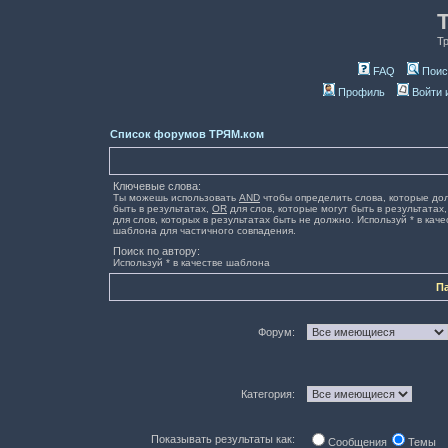
Т
FAQ
Поис
Профиль
Войти 
Список форумов ТРЯМ.ком
Ключевые слова:
Ты можешь использовать
AND
чтобы определить слова, которые до
быть в результатах,
OR
для слов, которые могут быть в результатах
для слов, которых в результатах быть не должно. Используй * в каче
шаблона для частичного совпадения.
Поиск по автору:
Используй * в качестве шаблона
П
Форум:
Категория:
Показывать результаты как:
Сообщения
Темы