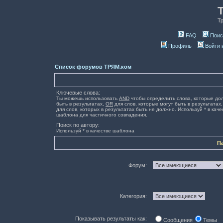
Т
FAQ
Поис
Профиль
Войти 
Список форумов ТРЯМ.ком
Ключевые слова:
Ты можешь использовать
AND
чтобы определить слова, которые до
быть в результатах,
OR
для слов, которые могут быть в результатах
для слов, которых в результатах быть не должно. Используй * в каче
шаблона для частичного совпадения.
Поиск по автору:
Используй * в качестве шаблона
П
Форум:
Категория:
Показывать результаты как:
Сообщения
Темы