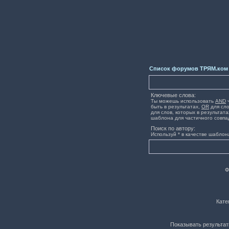
Список форумов ТРЯМ.ком
Ключевые слова:
Ты можешь использовать
AND
ч
быть в результатах,
OR
для сло
для слов, которых в результата
шаблона для частичного совпа
Поиск по автору:
Используй * в качестве шаблон
Ф
Кате
Показывать результат