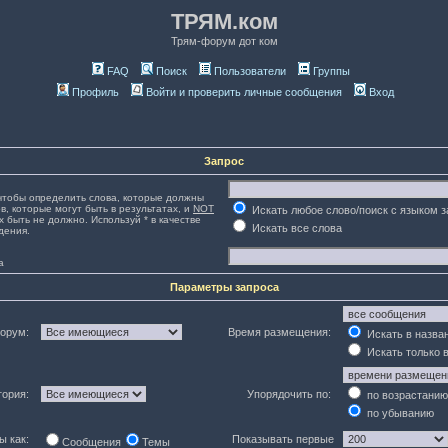
ТРЯМ.ком
Трям-форум дот ком
FAQ
Поиск
Пользователи
Группы
Профиль
Войти и проверить личные сообщения
Вход
Запрос
тобы определить слова, которые должны
в, которые могут быть в результатах, и
NOT
Искать любое слово/поиск с языком 
х быть не должно. Используй * в качестве
Искать все слова
дения.
а
Параметры запроса
орум:
Время размещения:
Искать в назва
Искать только 
гория:
Упорядочить по:
по возрастанию
по убыванию
ы как:
Показывать первые
Сообщения
Темы