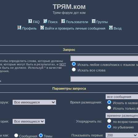
ТРЯМ.ком
Трям-форум дот ком
FAQ
Поиск
Пользователи
Группы
Профиль
Войти и проверить личные сообщения
Вход
Запрос
тобы определить слова, которые должны
в, которые могут быть в результатах, и
NOT
Искать любое слово/поиск с языком 
х быть не должно. Используй * в качестве
Искать все слова
дения.
а
Параметры запроса
орум:
Время размещения:
Искать в назва
Искать только 
гория:
Упорядочить по:
по возрастанию
по убыванию
ы как:
Показывать первые
Сообщения
Темы