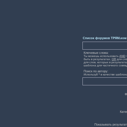
Список форумов ТРЯМ.ком
Ключевые слова:
Ты можешь использовать
AND
ч
быть в результатах,
OR
для сло
для слов, которых в результата
шаблона для частичного совпа
Поиск по автору:
Используй * в качестве шаблон
Ф
Кате
Показывать результат